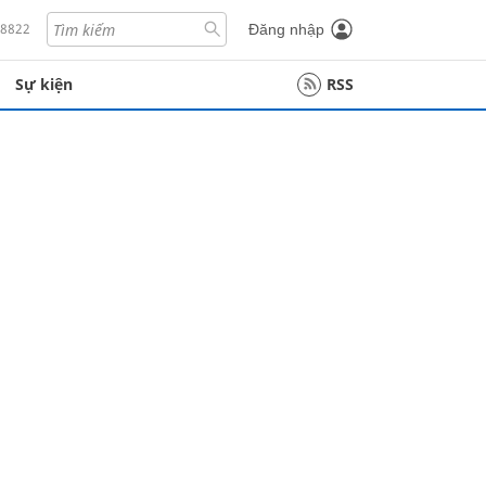
18822
Đăng nhập
Sự kiện
RSS