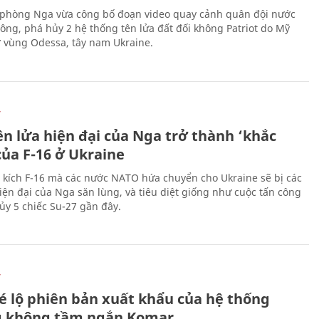
phòng Nga vừa công bố đoạn video quay cảnh quân đội nước
công, phá hủy 2 hệ thống tên lửa đất đối không Patriot do Mỹ
ở vùng Odessa, tây nam Ukraine.
Ự
ên lửa hiện đại của Nga trở thành ‘khắc
của F-16 ở Ukraine
 kích F-16 mà các nước NATO hứa chuyển cho Ukraine sẽ bị các
hiện đại của Nga săn lùng, và tiêu diệt giống như cuộc tấn công
ủy 5 chiếc Su-27 gần đây.
Ự
é lộ phiên bản xuất khẩu của hệ thống
 không tầm ngắn Komar