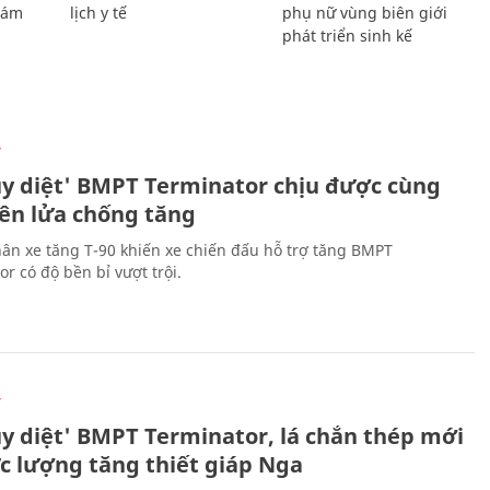
Giám
lịch y tế
phụ nữ vùng biên giới
phát triển sinh kế
Ự
ủy diệt' BMPT Terminator chịu được cùng
tên lửa chống tăng
ân xe tăng T-90 khiến xe chiến đấu hỗ trợ tăng BMPT
r có độ bền bỉ vượt trội.
Ự
ủy diệt' BMPT Terminator, lá chắn thép mới
ực lượng tăng thiết giáp Nga