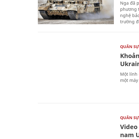
Nga đã p
phương t
nghệ bảo
trường đô
QUÂN S
Khoản
Ukrai
Một lính
một máy 
QUÂN S
Video
nam U