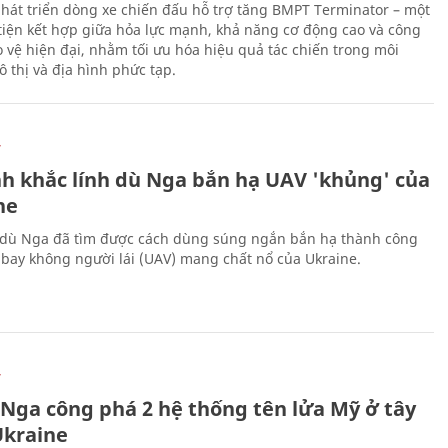
hát triển dòng xe chiến đấu hỗ trợ tăng BMPT Terminator – một
iện kết hợp giữa hỏa lực mạnh, khả năng cơ động cao và công
 vệ hiện đại, nhằm tối ưu hóa hiệu quả tác chiến trong môi
 thị và địa hình phức tạp.
Ự
h khắc lính dù Nga bắn hạ UAV 'khủng' của
ne
 dù Nga đã tìm được cách dùng súng ngắn bắn hạ thành công
bay không người lái (UAV) mang chất nổ của Ukraine.
Ự
 Nga công phá 2 hệ thống tên lửa Mỹ ở tây
kraine