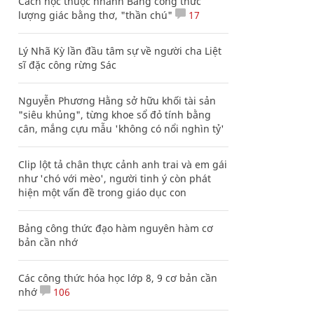
Cách học thuộc nhanh Bảng công thức
lượng giác bằng thơ, "thần chú"
17
Lý Nhã Kỳ lần đầu tâm sự về người cha Liệt
sĩ đặc công rừng Sác
Nguyễn Phương Hằng sở hữu khối tài sản
"siêu khủng", từng khoe sổ đỏ tính bằng
cân, mắng cựu mẫu 'không có nổi nghìn tỷ'
Clip lột tả chân thực cảnh anh trai và em gái
như 'chó với mèo', người tinh ý còn phát
hiện một vấn đề trong giáo dục con
Bảng công thức đạo hàm nguyên hàm cơ
bản cần nhớ
Các công thức hóa học lớp 8, 9 cơ bản cần
nhớ
106