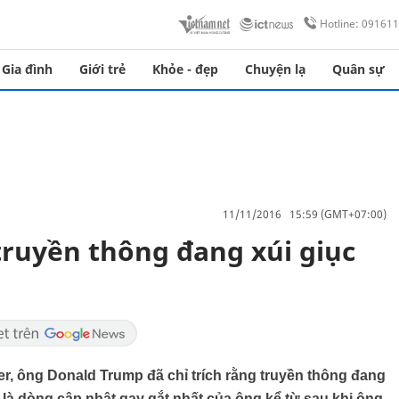
Hotline: 09161
Gia đình
Giới trẻ
Khỏe - đẹp
Chuyện lạ
Quân sự
11/11/2016 15:59 (GMT+07:00)
ruyền thông đang xúi giục
tter, ông Donald Trump đã chỉ trích rằng truyền thông đang
y là dòng cập nhật gay gắt nhất của ông kể từ sau khi ông