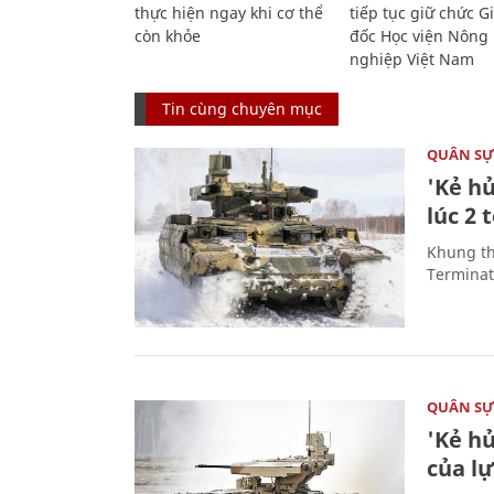
thực hiện ngay khi cơ thể
tiếp tục giữ chức 
còn khỏe
đốc Học viện Nông
nghiệp Việt Nam
Tin cùng chuyên mục
QUÂN S
'Kẻ h
lúc 2 
Khung th
Terminato
QUÂN S
'Kẻ h
của l