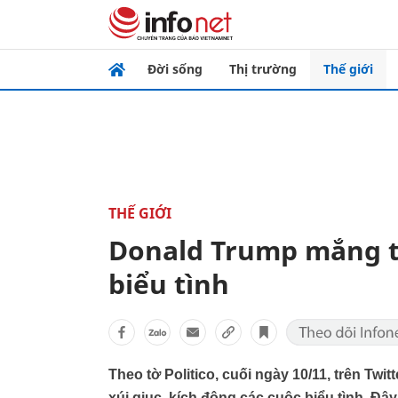
Đời sống
Thị trường
Thế giới
THẾ GIỚI
Donald Trump mắng t
biểu tình
Theo tờ Politico, cuối ngày 10/11, trên Twi
xúi giục, kích động các cuộc biểu tình. Đâ