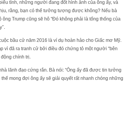
iểu tình, những người đang đốt hình ảnh của ông ấy, và
ịu, rằng, bạn có thể tưởng tượng được không? Nếu bà
ộ ông Trump cũng sẽ hô “Đó không phải là tổng thống của
y".
g cuộc bầu cử năm 2016 là ví dụ hoàn hảo cho Giấc mơ Mỹ.
 vì đã ra tranh cử bởi điều đó chứng tỏ một người “bên
động chính trị.
hà lãnh đạo cứng rắn. Bà nói: “Ông ấy đã được tin tưởng
ó thể mong đợi ông ấy sẽ giải quyết rất nhanh chóng những