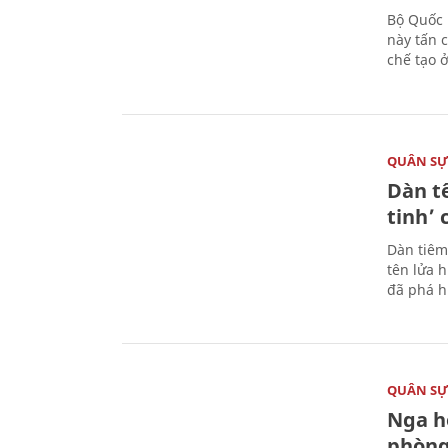
Bộ Quốc 
này tấn 
chế tạo 
QUÂN S
Dàn t
tinh’ 
Dàn tiêm
tên lửa 
đã phá h
QUÂN S
Nga h
phòng