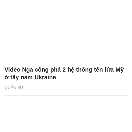
Video Nga công phá 2 hệ thống tên lửa Mỹ
ở tây nam Ukraine
QUÂN SỰ