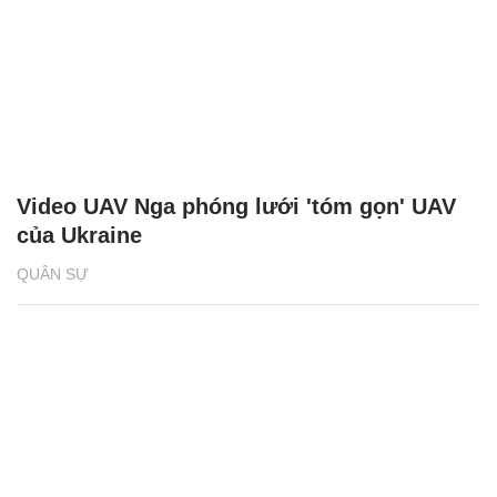
Video UAV Nga phóng lưới 'tóm gọn' UAV
của Ukraine
QUÂN SỰ