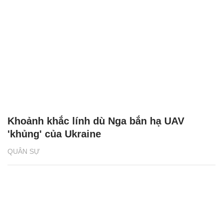
Khoảnh khắc lính dù Nga bắn hạ UAV
'khủng' của Ukraine
QUÂN SỰ