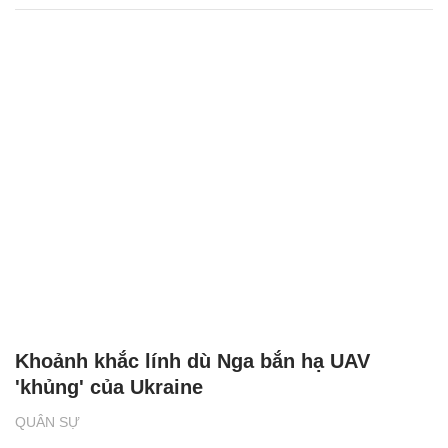
Khoảnh khắc lính dù Nga bắn hạ UAV
'khủng' của Ukraine
QUÂN SỰ