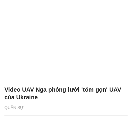
Video UAV Nga phóng lưới 'tóm gọn' UAV
của Ukraine
QUÂN SỰ