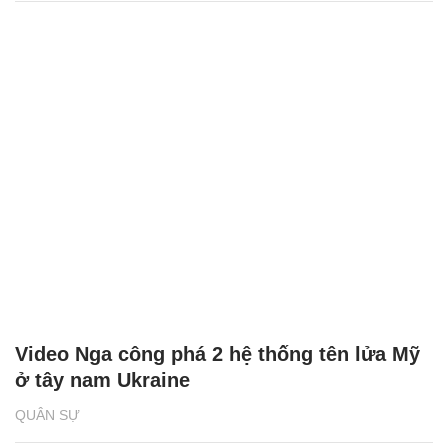
Video Nga công phá 2 hệ thống tên lửa Mỹ
ở tây nam Ukraine
QUÂN SỰ