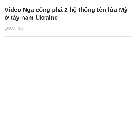
Video Nga công phá 2 hệ thống tên lửa Mỹ
ở tây nam Ukraine
QUÂN SỰ