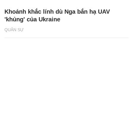
Khoảnh khắc lính dù Nga bắn hạ UAV
'khủng' của Ukraine
QUÂN SỰ