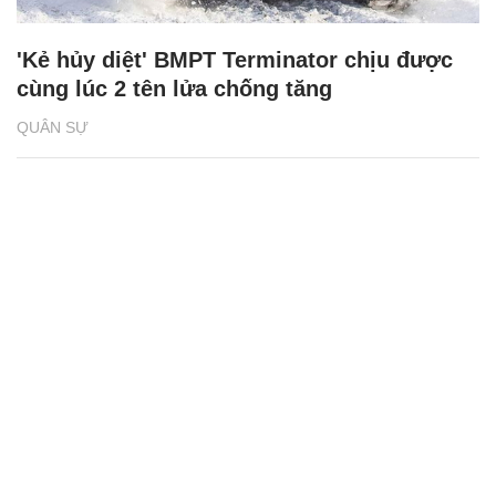
'Kẻ hủy diệt' BMPT Terminator chịu được
cùng lúc 2 tên lửa chống tăng
QUÂN SỰ