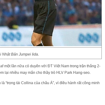
ài Nhật Bản Jumpei Iida.
f một lần nữa có duyên với ĐT Việt Nam trong trận thắng 2-
m lại nhiều may mắn cho thầy trò HLV Park Hang-seo.
 “trọng tài Collina của châu Á”, vì điều hành rất công minh