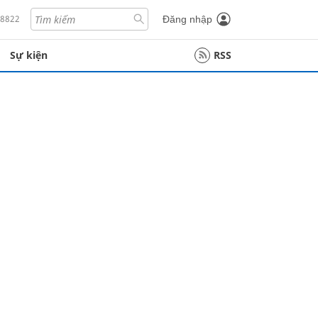
18822
Đăng nhập
Sự kiện
RSS