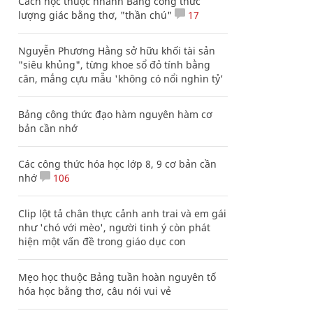
Cách học thuộc nhanh Bảng công thức
lượng giác bằng thơ, "thần chú"
17
Nguyễn Phương Hằng sở hữu khối tài sản
"siêu khủng", từng khoe sổ đỏ tính bằng
cân, mắng cựu mẫu 'không có nổi nghìn tỷ'
Bảng công thức đạo hàm nguyên hàm cơ
bản cần nhớ
Các công thức hóa học lớp 8, 9 cơ bản cần
nhớ
106
Clip lột tả chân thực cảnh anh trai và em gái
như 'chó với mèo', người tinh ý còn phát
hiện một vấn đề trong giáo dục con
Mẹo học thuộc Bảng tuần hoàn nguyên tố
hóa học bằng thơ, câu nói vui vẻ