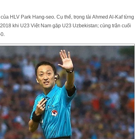
 của HLV Park Hang-seo. Cụ thể, trọng tài Ahmed Al-Kaf từng
 2018 khi U23 Việt Nam gặp U23 Uzbekistan; cùng trận cuối
0.