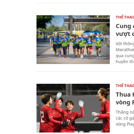
THỂ THA
Cung 
vượt 
Với thôn
Marathon
qua cung
huyền th
THỂ THA
Thua 
vòng P
Thắng nữ
các cô g
vòng Play