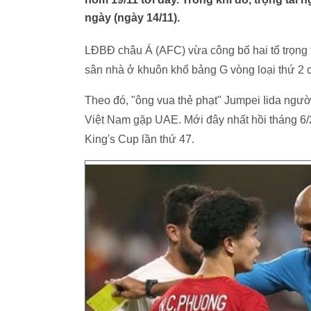
ngày (ngày 14/11).
LĐBĐ châu Á (AFC) vừa công bố hai tổ trọng tà
sân nhà ở khuôn khổ bảng G vòng loại thứ 2 
Theo đó, "ông vua thẻ phạt" Jumpei Iida người
Việt Nam gặp UAE. Mới đây nhất hồi tháng 6/2
King's Cup lần thứ 47.