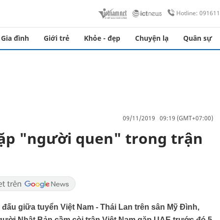
Hotline: 09161
Gia đình
Giới trẻ
Khỏe - đẹp
Chuyện lạ
Quân sự
09/11/2019 09:19 (GMT+07:00)
ặp "người quen" trong trận
 đấu giữa tuyển Việt Nam - Thái Lan trên sân Mỹ Đình,
 người Nhật Bản cầm còi trận Việt Nam gặp UAE trước đó 5