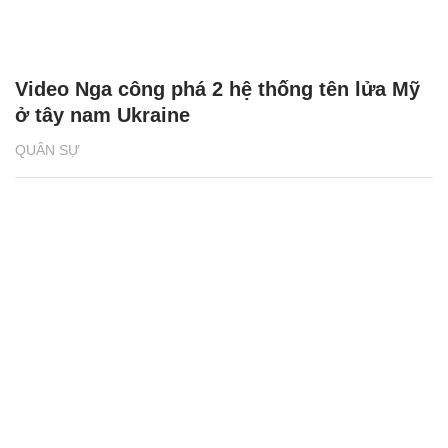
Video Nga công phá 2 hệ thống tên lửa Mỹ
ở tây nam Ukraine
QUÂN SỰ