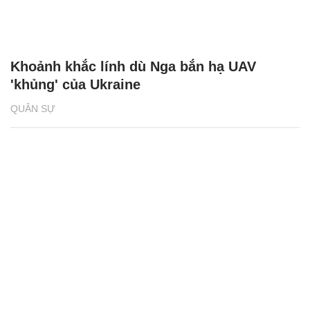
Khoảnh khắc lính dù Nga bắn hạ UAV
'khủng' của Ukraine
QUÂN SỰ