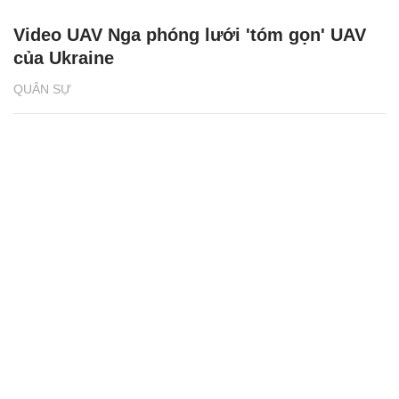
Video UAV Nga phóng lưới 'tóm gọn' UAV
của Ukraine
QUÂN SỰ