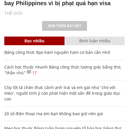
bay Philippines vì bị phạt quá hạn visa
THẾ GIỚI
XEM THÊM BÀI VIẾT
Đọc nhiều
Bình luận nhiều
Bảng công thức đạo hàm nguyên hàm cơ bản cần nhớ
Cách học thuộc nhanh Bảng công thức lượng giác bằng thơ,
"thần chú"
17
Clip lột tả chân thực cảnh anh trai và em gái như 'chó với
mèo', người tinh ý còn phát hiện một vấn đề trong giáo dục
con
20 số điện thoại ma ám bạn không bao giờ nên gọi
Mẹo học thuộc Bảng tuần hoàn nguyên tố hóa học bằng thơ,