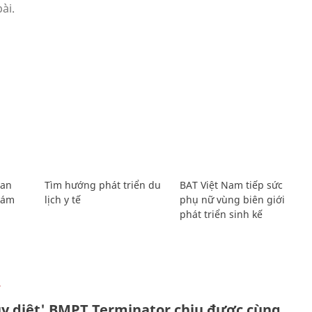
Lan
Tìm hướng phát triển du
BAT Việt Nam tiếp sức
Giám
lịch y tế
phụ nữ vùng biên giới
phát triển sinh kế
Ự
ủy diệt' BMPT Terminator chịu được cùng