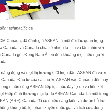
ồn: asiapacific.ca
OM Canada, đã đánh giá ASEAN là một đối tác quan trọng
 Canada, và Canada chia sẻ nhiều lợi ích và tầm nhìn với
 Canada gốc Đông Nam Á lên đến khoảng một triệu người
nada.
tế năng động và một thị trường 620 triệu dân, ASEAN đã vươn
 của Canada. Đầu tư của các nước ASEAN vào Canada đến nay
mong muốn cùng ASEAN tiếp tục thúc đẩy tự do và liên kết
một Hiệp định thương mại tự do ASEAN-Canada. Là một trong
SEAN (ARF), Canada đã có nhiều sáng kiến và dự án hỗ trợ
ng khủng bố, tội phạm xuyên quốc gia, và tích cực đóng