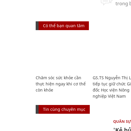
Có thể bạn quan tâm
Chăm sóc sức khỏe cần
GS.TS Nguyễn Thị 
thực hiện ngay khi cơ thể
tiếp tục giữ chức 
còn khỏe
đốc Học viện Nông
nghiệp Việt Nam
Tin cùng chuyên mục
QUÂN S
'Kẻ h