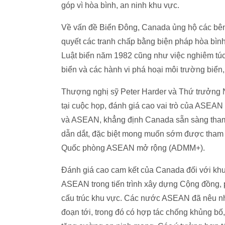
góp vì hòa bình, an ninh khu vực.
Về vấn đề Biển Đông, Canada ủng hộ các bên 
quyết các tranh chấp bằng biện pháp hòa bình
Luật biển năm 1982 cũng như việc nghiêm túc
biển và các hành vi phá hoại môi trường biển,
Thượng nghị sỹ Peter Harder và Thứ trưởng N
tại cuộc họp, đánh giá cao vai trò của ASEA
và ASEAN, khẳng định Canada sẵn sàng tham
dẫn dắt, đặc biệt mong muốn sớm được tham 
Quốc phòng ASEAN mở rộng (ADMM+).
Đánh giá cao cam kết của Canada đối với kh
ASEAN trong tiến trình xây dựng Cộng đồng, phá
cấu trúc khu vực. Các nước ASEAN đã nêu nhi
đoạn tới, trong đó có hợp tác chống khủng bố,