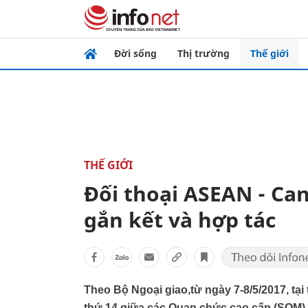
Đời sống
Thị trường
Thế giới
THẾ GIỚI
Đối thoại ASEAN - Ca
gắn kết và hợp tác
Theo Bộ Ngoại giao,từ ngày 7-8/5/2017, tại
thứ 14 giữa các Quan chức cao cấp (SOM) 