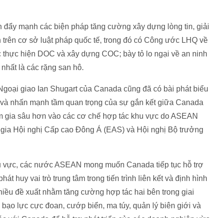
đẩy mạnh các biện pháp tăng cường xây dựng lòng tin, giải
 trên cơ sở luật pháp quốc tế, trong đó có Công ước LHQ về
 thực hiện DOC và xây dựng COC; bày tỏ lo ngại về an ninh
 nhất là các rặng san hô.
goại giao Ian Shugart của Canada cũng đã có bài phát biểu
N và nhấn mạnh tầm quan trọng của sự gắn kết giữa Canada
 gia sâu hơn vào các cơ chế hợp tác khu vực do ASEAN
gia Hội nghị Cấp cao Đông Á (EAS) và Hội nghị Bộ trưởng
u vực, các nước ASEAN mong muốn Canada tiếp tục hỗ trợ
t huy vai trò trung tâm trong tiến trình liên kết và định hình
ều đề xuất nhằm tăng cường hợp tác hai bên trong giai
 bạo lực cực đoan, cướp biển, ma túy, quản lý biên giới và