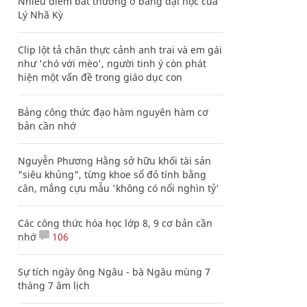
Nhiều điểm bất thường ở bằng đại học của
Lý Nhã Kỳ
Clip lột tả chân thực cảnh anh trai và em gái
như 'chó với mèo', người tinh ý còn phát
hiện một vấn đề trong giáo dục con
Bảng công thức đạo hàm nguyên hàm cơ
bản cần nhớ
Nguyễn Phương Hằng sở hữu khối tài sản
"siêu khủng", từng khoe sổ đỏ tính bằng
cân, mắng cựu mẫu 'không có nổi nghìn tỷ'
Các công thức hóa học lớp 8, 9 cơ bản cần
nhớ
106
Sự tích ngày ông Ngâu - bà Ngâu mùng 7
tháng 7 âm lịch