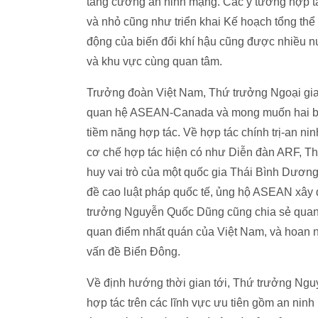
tăng cường an ninh mạng. Các ý tưởng hợp tá
và nhỏ cũng như triển khai Kế hoạch tổng th
động của biến đổi khí hậu cũng được nhiều n
và khu vực cùng quan tâm.
Trưởng đoàn Việt Nam, Thứ trưởng Ngoại gia
quan hệ ASEAN-Canada và mong muốn hai bên
tiềm năng hợp tác. Về hợp tác chính trị-an nin
cơ chế hợp tác hiện có như Diễn đàn ARF, 
huy vai trò của một quốc gia Thái Bình Dương
đề cao luật pháp quốc tế, ủng hộ ASEAN xây d
trưởng Nguyễn Quốc Dũng cũng chia sẻ quan 
quan điểm nhất quán của Việt Nam, và hoan 
vấn đề Biển Đông.
Về định hướng thời gian tới, Thứ trưởng N
hợp tác trên các lĩnh vực ưu tiên gồm an nin