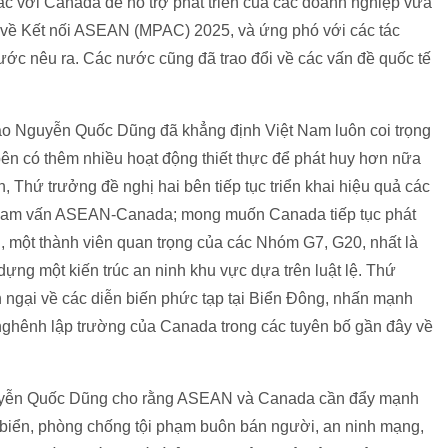
c với Canada để hỗ trợ phát triển của các doanh nghiệp vừa
ể về Kết nối ASEAN (MPAC) 2025, và ứng phó với các tác
ước nêu ra. Các nước cũng đã trao đổi về các vấn đề quốc tế
o Nguyễn Quốc Dũng đã khẳng định Việt Nam luôn coi trọng
 có thêm nhiều hoạt động thiết thực để phát huy hơn nữa
h, Thứ trưởng đề nghị hai bên tiếp tục triển khai hiệu quả các
Tham vấn ASEAN-Canada; mong muốn Canada tiếp tục phát
, một thành viên quan trọng của các Nhóm G7, G20, nhất là
ựng một kiến trúc an ninh khu vực dựa trên luật lệ. Thứ
ngại về các diễn biến phức tạp tại Biển Đông, nhấn mạnh
nghênh lập trường của Canada trong các tuyên bố gần đây về
guyễn Quốc Dũng cho rằng ASEAN và Canada cần đẩy mạnh
h biển, phòng chống tội phạm buôn bán người, an ninh mạng,