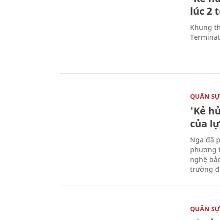
lúc 2 
Khung th
Terminato
QUÂN S
'Kẻ h
của l
Nga đã p
phương t
nghệ bảo
trường đô
QUÂN S