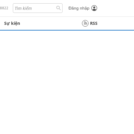
18822
Đăng nhập
Sự kiện
RSS