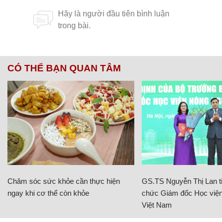
CÓ THỂ BẠN QUAN TÂM
Chăm sóc sức khỏe cần thực hiện
GS.TS Nguyễn Thị Lan ti
ngay khi cơ thể còn khỏe
chức Giám đốc Học viện
Việt Nam