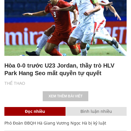
Hòa 0-0 trước U23 Jordan, thầy trò HLV
Park Hang Seo mất quyền tự quyết
THỂ THAO
XEM THÊM BÀI VIẾT
Đọc nhiều
Bình luận nhiều
Phó Đoàn ĐBQH Hà Giang Vương Ngọc Hà bị kỷ luật