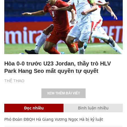
Hòa 0-0 trước U23 Jordan, thầy trò HLV
Park Hang Seo mất quyền tự quyết
THỂ THAO
XEM THÊM BÀI VIẾT
Đọc nhiều
Bình luận nhiều
Phó Đoàn ĐBQH Hà Giang Vương Ngọc Hà bị kỷ luật