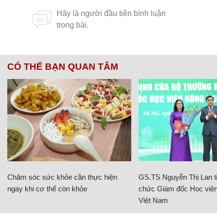
CÓ THỂ BẠN QUAN TÂM
Chăm sóc sức khỏe cần thực hiện
GS.TS Nguyễn Thị Lan ti
ngay khi cơ thể còn khỏe
chức Giám đốc Học viện
Việt Nam