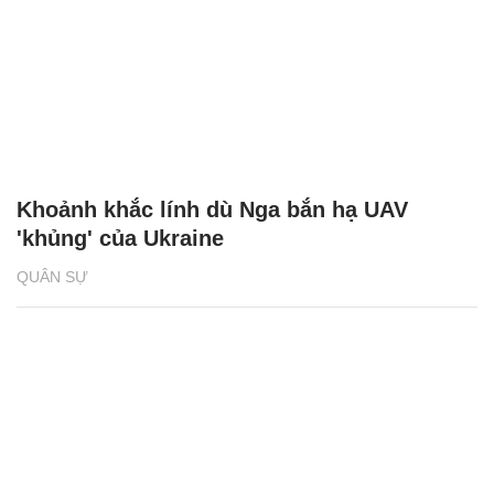
Khoảnh khắc lính dù Nga bắn hạ UAV
'khủng' của Ukraine
QUÂN SỰ