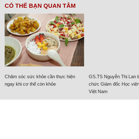
CÓ THỂ BẠN QUAN TÂM
Chăm sóc sức khỏe cần thực hiện
GS.TS Nguyễn Thị Lan ti
ngay khi cơ thể còn khỏe
chức Giám đốc Học viện
Việt Nam