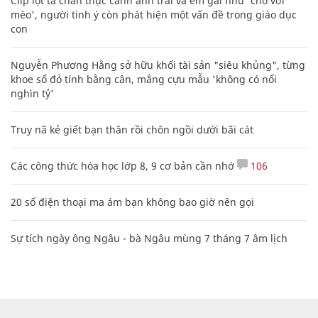
Clip lột tả chân thực cảnh anh trai và em gái như 'chó với
mèo', người tinh ý còn phát hiện một vấn đề trong giáo dục
con
Nguyễn Phương Hằng sở hữu khối tài sản "siêu khủng", từng
khoe sổ đỏ tính bằng cân, mắng cựu mẫu 'không có nổi
nghìn tỷ'
Truy nã kẻ giết bạn thân rồi chôn ngồi dưới bãi cát
Các công thức hóa học lớp 8, 9 cơ bản cần nhớ
106
20 số điện thoại ma ám bạn không bao giờ nên gọi
Sự tích ngày ông Ngâu - bà Ngâu mùng 7 tháng 7 âm lịch