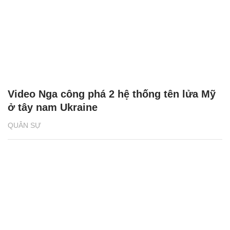
Video Nga công phá 2 hệ thống tên lửa Mỹ
ở tây nam Ukraine
QUÂN SỰ