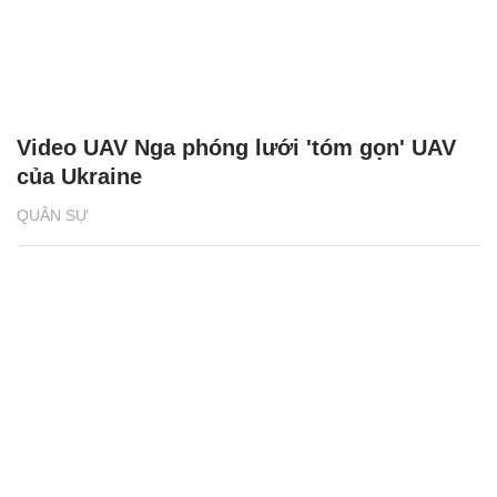
Video UAV Nga phóng lưới 'tóm gọn' UAV
của Ukraine
QUÂN SỰ