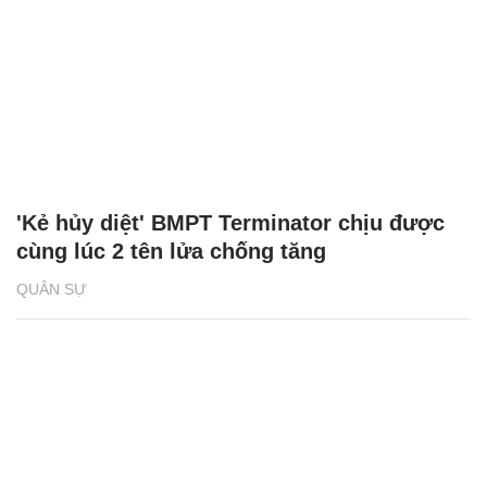
'Kẻ hủy diệt' BMPT Terminator chịu được
cùng lúc 2 tên lửa chống tăng
QUÂN SỰ