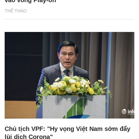
vào vòng Play-off
THỂ THAO
Chủ tịch VPF: "Hy vọng Việt Nam sớm đẩy
lùi dịch Corona"