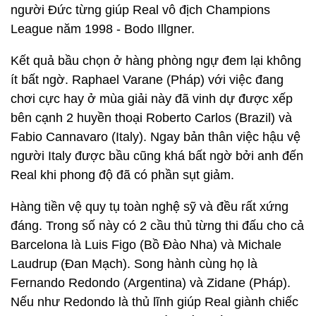
người Đức từng giúp Real vô địch Champions
League năm 1998 - Bodo Illgner.
Kết quả bầu chọn ở hàng phòng ngự đem lại không
ít bất ngờ. Raphael Varane (Pháp) với việc đang
chơi cực hay ở mùa giải này đã vinh dự được xếp
bên cạnh 2 huyền thoại Roberto Carlos (Brazil) và
Fabio Cannavaro (Italy). Ngay bản thân việc hậu vệ
người Italy được bầu cũng khá bất ngờ bởi anh đến
Real khi phong độ đã có phần sụt giảm.
Hàng tiền vệ quy tụ toàn nghệ sỹ và đều rất xứng
đáng. Trong số này có 2 cầu thủ từng thi đấu cho cả
Barcelona là Luis Figo (Bồ Đào Nha) và Michale
Laudrup (Đan Mạch). Song hành cùng họ là
Fernando Redondo (Argentina) và Zidane (Pháp).
Nếu như Redondo là thủ lĩnh giúp Real giành chiếc