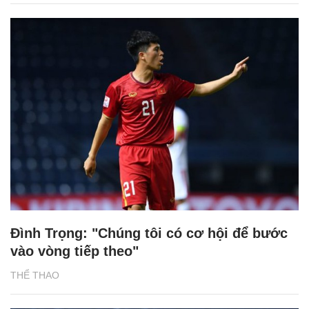
Đình Trọng: "Chúng tôi có cơ hội để bước
vào vòng tiếp theo"
THỂ THAO