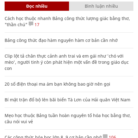
Đọc nhiều
Bình luận nhiều
Cách học thuộc nhanh Bảng công thức lượng giác bằng thơ,
"thần chú"
17
Bảng công thức đạo hàm nguyên hàm cơ bản cần nhớ
Clip lột tả chân thực cảnh anh trai và em gái như 'chó với
mèo', người tinh ý còn phát hiện một vấn đề trong giáo dục
con
20 số điện thoại ma ám bạn không bao giờ nên gọi
Bí mật trận đổ bộ lên bãi biển Tà Lơn của Hải quân Việt Nam
Mẹo học thuộc Bảng tuần hoàn nguyên tố hóa học bằng thơ,
câu nói vui vẻ
Các công thức hóa học lớp 8, 9 cơ bản cần nhớ
106