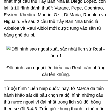
nhất một cầu thủ Tây Ban Nha là Diego Lopez, còn
lại là 10 “lính đánh thuê”: Varane, Pepe, Coentrao,
Essien, Khedira, Modric, Ozil, Di Maria, Ronaldo và
Higuain. Về sau 2 cầu thủ Tây Ban Nha khác là
Arbeloa và Raul Albiol mới được tung vào sân từ
băng ghế dự bị.
Đội hình sao ngoại tiêu biểu của Real toàn những
cái tên khủng.
Từ đội hình “Liên hiệp quốc” này, tờ
Marca
đã tiến
hành khảo sát để bầu chọn ra đội hình những cầu
thủ nước ngoài vĩ đại nhất trong lịch sử đội bóng
theo sơ đồ 3-4-3. Trấn giữ khung thành là thủ môn