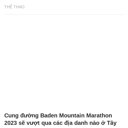
THỂ THAO
Cung đường Baden Mountain Marathon
2023 sẽ vượt qua các địa danh nào ở Tây