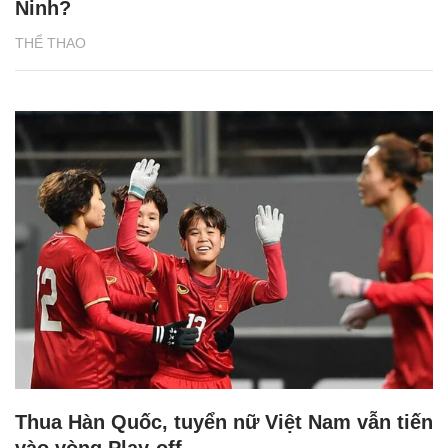
Ninh?
THỂ THAO
Thua Hàn Quốc, tuyển nữ Việt Nam vẫn tiến