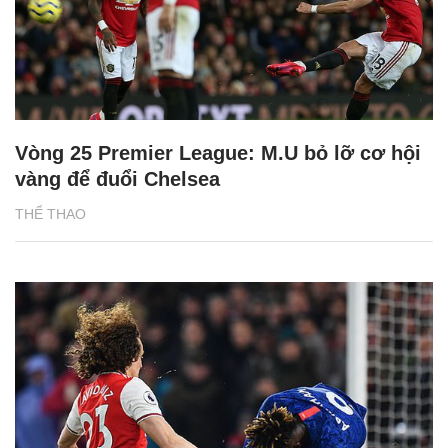
Vòng 25 Premier League: M.U bỏ lỡ cơ hội
vàng để đuổi Chelsea
THỂ THAO