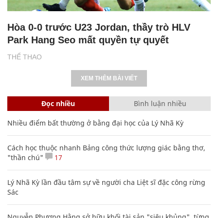
Hòa 0-0 trước U23 Jordan, thầy trò HLV
Park Hang Seo mất quyền tự quyết
THỂ THAO
XEM THÊM BÀI VIẾT
Đọc nhiều
Bình luận nhiều
Nhiều điểm bất thường ở bằng đại học của Lý Nhã Kỳ
Cách học thuộc nhanh Bảng công thức lượng giác bằng thơ,
"thần chú"
17
Lý Nhã Kỳ lần đầu tâm sự về người cha Liệt sĩ đặc công rừng
Sác
Nguyễn Phương Hằng sở hữu khối tài sản "siêu khủng", từng