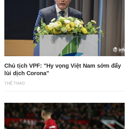
Chủ tịch VPF: "Hy vọng Việt Nam sớm đẩy
lùi dịch Corona"
THỂ THAO