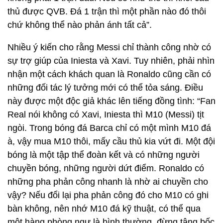
thủ được QVB. Đá 1 trận thì một phần nào đó thôi
chứ không thể nào phản ánh tất cả”.
Nhiều ý kiến cho rằng Messi chỉ thành công nhờ có
sự trợ giúp của Iniesta và Xavi. Tuy nhiên, phải nhìn
nhận một cách khách quan là Ronaldo cũng cần có
những đối tác lý tưởng mới có thể tỏa sáng. Điều
này được một độc giả khác lên tiếng đồng tình: “Fan
Real nói không có Xavi, Iniesta thì M10 (Messi) tịt
ngòi. Trong bóng đá Barca chỉ có một mình M10 đá
à, vậy mua M10 thôi, mấy cầu thủ kia vứt đi. Một đội
bóng là một tập thể đoàn kết và có những người
chuyền bóng, những người dứt điểm. Ronaldo có
những pha phản công nhanh là nhờ ai chuyền cho
vậy? Nếu đổi lại pha phản công đó cho M10 có ghi
bàn không, nên nhớ M10 đá kỹ thuật, có thể qua
một hàng phòng ngự là bình thường, đừng tâng bốc