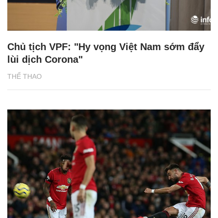
Chủ tịch VPF: "Hy vọng Việt Nam sớm đẩy
lùi dịch Corona"
THỂ THAO