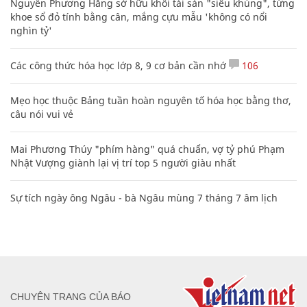
Nguyễn Phương Hằng sở hữu khối tài sản "siêu khủng", từng
khoe sổ đỏ tính bằng cân, mắng cựu mẫu 'không có nổi
nghìn tỷ'
Các công thức hóa học lớp 8, 9 cơ bản cần nhớ
106
Mẹo học thuộc Bảng tuần hoàn nguyên tố hóa học bằng thơ,
câu nói vui vẻ
Mai Phương Thúy "phím hàng" quá chuẩn, vợ tỷ phú Phạm
Nhật Vượng giành lại vị trí top 5 người giàu nhất
Sự tích ngày ông Ngâu - bà Ngâu mùng 7 tháng 7 âm lịch
CHUYÊN TRANG CỦA BÁO