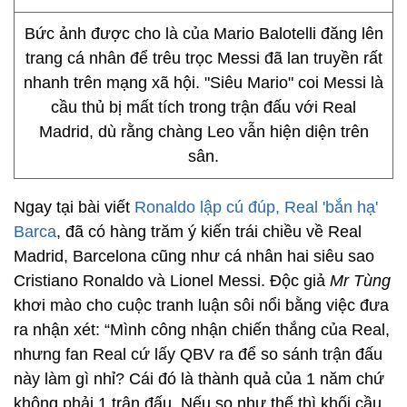
Bức ảnh được cho là của Mario Balotelli đăng lên
trang cá nhân để trêu trọc Messi đã lan truyền rất
nhanh trên mạng xã hội. "Siêu Mario" coi Messi là
cầu thủ bị mất tích trong trận đấu với Real
Madrid, dù rằng chàng Leo vẫn hiện diện trên
sân.
Ngay tại bài viết
Ronaldo lập cú đúp, Real 'bắn hạ'
Barca
, đã có hàng trăm ý kiến trái chiều về Real
Madrid, Barcelona cũng như cá nhân hai siêu sao
Cristiano Ronaldo và Lionel Messi. Độc giả
Mr Tùng
khơi mào cho cuộc tranh luận sôi nổi bằng việc đưa
ra nhận xét: “Mình công nhận chiến thắng của Real,
nhưng fan Real cứ lấy QBV ra để so sánh trận đấu
này làm gì nhỉ? Cái đó là thành quả của 1 năm chứ
không phải 1 trận đấu. Nếu so như thế thì khối cầu