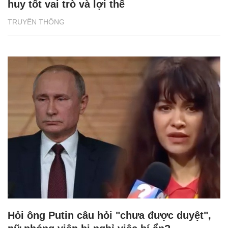
huy tốt vai trò và lợi thế
TRUYỀN THÔNG
Hỏi ông Putin câu hỏi "chưa được duyệt",