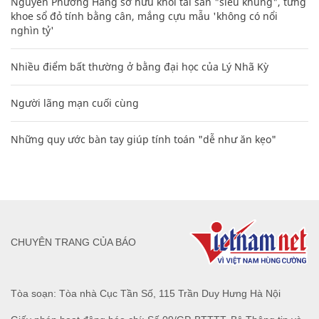
Nguyễn Phương Hằng sở hữu khối tài sản "siêu khủng", từng
khoe sổ đỏ tính bằng cân, mắng cựu mẫu 'không có nổi
nghìn tỷ'
Nhiều điểm bất thường ở bằng đại học của Lý Nhã Kỳ
Người lãng mạn cuối cùng
Những quy ước bàn tay giúp tính toán "dễ như ăn kẹo"
CHUYÊN TRANG CỦA BÁO
Tòa soạn: Tòa nhà Cục Tần Số, 115 Trần Duy Hưng Hà Nội