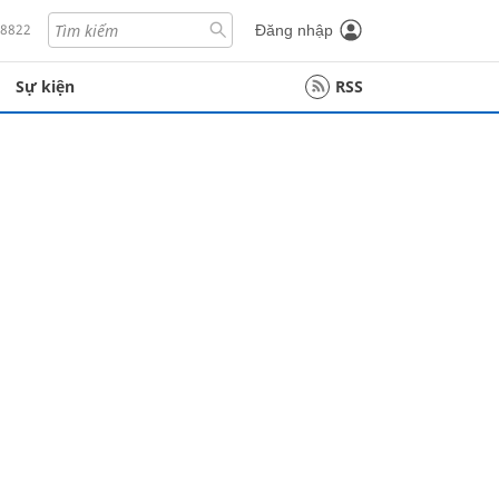
18822
Đăng nhập
Sự kiện
RSS