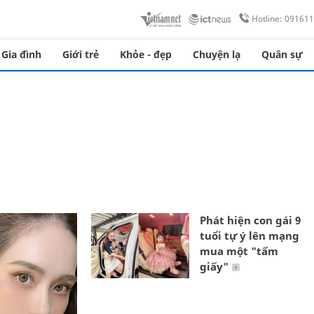
Hotline: 09161
Gia đình
Giới trẻ
Khỏe - đẹp
Chuyện lạ
Quân sự
Phát hiện con gái 9
tuổi tự ý lên mạng
mua một "tấm
giấy"