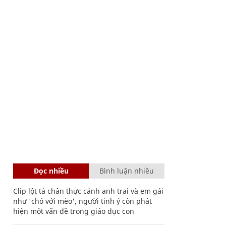
Đọc nhiều
Bình luận nhiều
Clip lột tả chân thực cảnh anh trai và em gái
như 'chó với mèo', người tinh ý còn phát
hiện một vấn đề trong giáo dục con