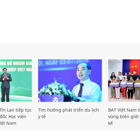
hị Lan tiếp tục
Tìm hướng phát triển du lịch
BAT Việt Nam t
đốc Học viện
y tế
vùng biên giới 
iệt Nam
kế