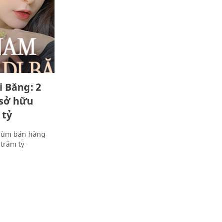
i Băng: 2
 sở hữu
 tỷ
trùm bán hàng
 trăm tỷ