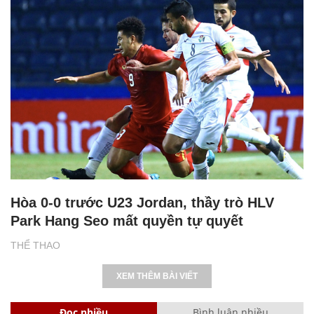
Hòa 0-0 trước U23 Jordan, thầy trò HLV
Park Hang Seo mất quyền tự quyết
THỂ THAO
XEM THÊM BÀI VIẾT
Đọc nhiều
Bình luận nhiều