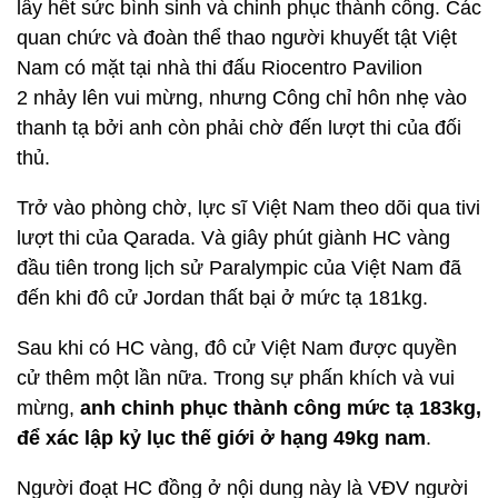
lấy hết sức bình sinh và chinh phục thành công. Các
quan chức và đoàn thể thao người khuyết tật Việt
Nam có mặt tại nhà thi đấu Riocentro Pavilion
2 nhảy lên vui mừng, nhưng Công chỉ hôn nhẹ vào
thanh tạ bởi anh còn phải chờ đến lượt thi của đối
thủ.
Trở vào phòng chờ, lực sĩ Việt Nam theo dõi qua tivi
lượt thi của Qarada. Và giây phút giành HC vàng
đầu tiên trong lịch sử Paralympic của Việt Nam đã
đến khi đô cử Jordan thất bại ở mức tạ 181kg.
Sau khi có HC vàng, đô cử Việt Nam được quyền
cử thêm một lần nữa. Trong sự phấn khích và vui
mừng,
anh chinh phục thành công mức tạ 183kg,
để xác lập kỷ lục thế giới ở hạng 49kg nam
.
Người đoạt HC đồng ở nội dung này là VĐV người