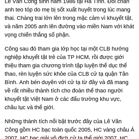
Lê Văn Công sinh năm 1986 tại Hà Tĩnh. Đôi chân
anh teo tóp do mẹ bị sốt xuất huyết trong lúc mang
thai. Chàng trai lớn lên trong mặc cảm vì khuyết tật,
và năm 2005 anh lên đường vào miền Nam với khát
vọng chiến thắng số phận.
Công sau đó tham gia lớp học tại một CLB hướng
nghiệp khuyết tật trẻ của TP HCM, rồi được giới
thiệu tham gia chương trình tập luyện thể dục thể
thao, rèn luyện sức khỏe của CLB cử tạ quận Tân
Bình. Anh bén duyên với cử tạ từ đây và đã mang
về rất nhiều thành tích cho đoàn thể thao người
khuyết tật Việt Nam ở các đấu trường khu vực,
châu lục và thế giới.
Những thành tích nổi bật trước đây của Lê Văn
Công gồm HC bạc toàn quốc 2005, HC vàng châu Á
2007, HC bạc giải vô địch cử tạ thế giới 2007, HC