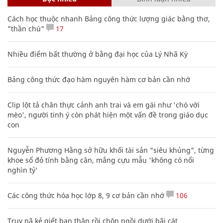
Cách học thuộc nhanh Bảng công thức lượng giác bằng thơ,
"thần chú"
17
Nhiều điểm bất thường ở bằng đại học của Lý Nhã Kỳ
Bảng công thức đạo hàm nguyên hàm cơ bản cần nhớ
Clip lột tả chân thực cảnh anh trai và em gái như 'chó với
mèo', người tinh ý còn phát hiện một vấn đề trong giáo dục
con
Nguyễn Phương Hằng sở hữu khối tài sản "siêu khủng", từng
khoe sổ đỏ tính bằng cân, mắng cựu mẫu 'không có nổi
nghìn tỷ'
Các công thức hóa học lớp 8, 9 cơ bản cần nhớ
106
Truy nã kẻ giết bạn thân rồi chôn ngồi dưới bãi cát