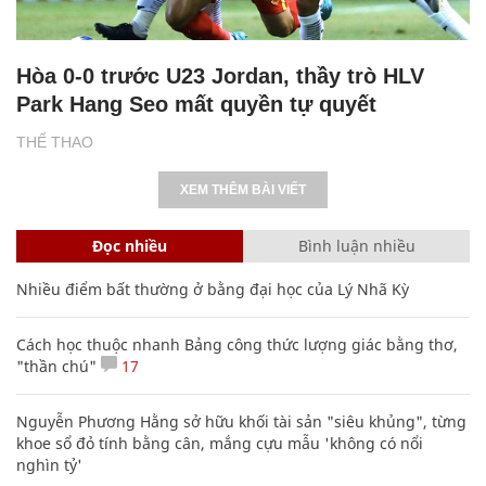
Hòa 0-0 trước U23 Jordan, thầy trò HLV
Park Hang Seo mất quyền tự quyết
THỂ THAO
XEM THÊM BÀI VIẾT
Đọc nhiều
Bình luận nhiều
Nhiều điểm bất thường ở bằng đại học của Lý Nhã Kỳ
Cách học thuộc nhanh Bảng công thức lượng giác bằng thơ,
"thần chú"
17
Nguyễn Phương Hằng sở hữu khối tài sản "siêu khủng", từng
khoe sổ đỏ tính bằng cân, mắng cựu mẫu 'không có nổi
nghìn tỷ'