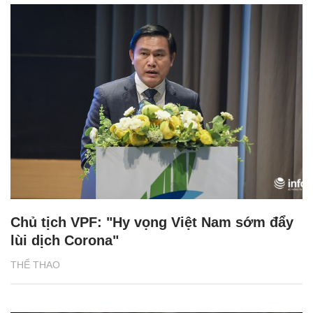
Chủ tịch VPF: "Hy vọng Việt Nam sớm đẩy
lùi dịch Corona"
THỂ THAO