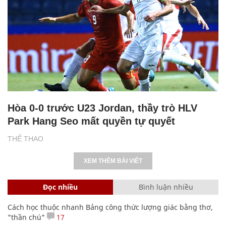
Hòa 0-0 trước U23 Jordan, thầy trò HLV
Park Hang Seo mất quyền tự quyết
THỂ THAO
XEM THÊM BÀI VIẾT
Đọc nhiều
Bình luận nhiều
Cách học thuộc nhanh Bảng công thức lượng giác bằng thơ,
"thần chú"
17