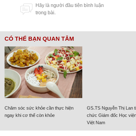
CÓ THỂ BẠN QUAN TÂM
Chăm sóc sức khỏe cần thực hiện
GS.TS Nguyễn Thị Lan ti
ngay khi cơ thể còn khỏe
chức Giám đốc Học viện
Việt Nam