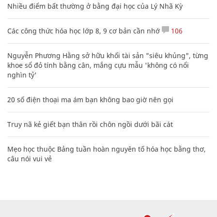
Nhiều điểm bất thường ở bằng đại học của Lý Nhã Kỳ
Các công thức hóa học lớp 8, 9 cơ bản cần nhớ
106
Nguyễn Phương Hằng sở hữu khối tài sản "siêu khủng", từng
khoe sổ đỏ tính bằng cân, mắng cựu mẫu 'không có nổi
nghìn tỷ'
20 số điện thoại ma ám bạn không bao giờ nên gọi
Truy nã kẻ giết bạn thân rồi chôn ngồi dưới bãi cát
Mẹo học thuộc Bảng tuần hoàn nguyên tố hóa học bằng thơ,
câu nói vui vẻ