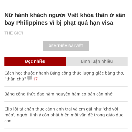
Nữ hành khách người Việt khỏa thân ở sân
bay Philippines vì bị phạt quá hạn visa
THẾ GIỚI
XEM THÊM BÀI VIẾT
Đọc nhiều
Bình luận nhiều
Cách học thuộc nhanh Bảng công thức lượng giác bằng thơ,
"thần chú"
17
Bảng công thức đạo hàm nguyên hàm cơ bản cần nhớ
Clip lột tả chân thực cảnh anh trai và em gái như 'chó với
mèo', người tinh ý còn phát hiện một vấn đề trong giáo dục
con