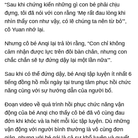
“Sau khi chứng kiến những gì con bé phải chịu
đựng, tôi đã nói với con rằng ‘Mẹ rất đau lòng khi
nhìn thấy con như vậy, có lẽ chúng ta nên từ bỏ’”,
cô Yuan nhớ lại.
Nhưng cô bé Anqi lại trả lời rằng, “Con chỉ không
cảm nhận được lực trên đôi bàn chân, nhưng con
chắc chắn sẽ tự đứng dậy lại một lần nữa’”.
Sau khi có thể đứng dậy, bé Anqi tập luyện ít nhất 6
tiếng đồng hồ mỗi ngày tại trung tâm phục hồi chức
năng cùng với sự hướng dẫn của người bố.
Đoạn video về quá trình hồi phục chức năng vận
động của bé Anqi cho thấy cô bé đã vô cùng đau
đớn khi khóc và la hét mỗi lúc tập luyện. Dù những
vận động với người bình thường là vô cùng đơn
giản, nhưng với bé gái là cả sự khổ luyện và quyết