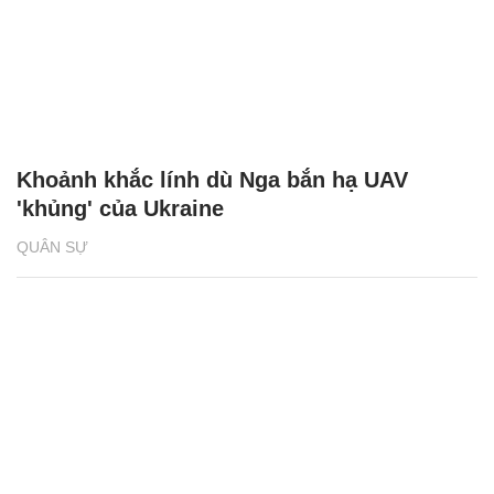
Khoảnh khắc lính dù Nga bắn hạ UAV
'khủng' của Ukraine
QUÂN SỰ