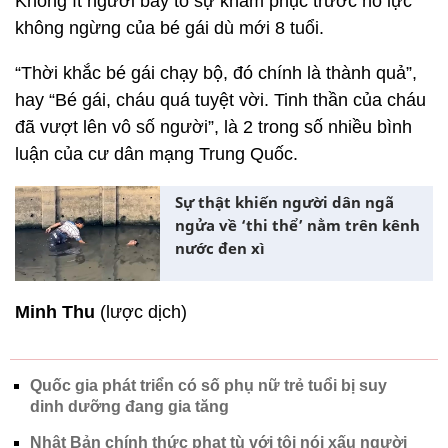
Không ít người bày tỏ sự khâm phục trước nỗ lực
không ngừng của bé gái dù mới 8 tuổi.
“Thời khắc bé gái chạy bộ, đó chính là thành quả”,
hay “Bé gái, cháu quá tuyệt vời. Tinh thần của cháu
đã vượt lên vô số người”, là 2 trong số nhiều bình
luận của cư dân mạng Trung Quốc.
Sự thật khiến người dân ngã
ngửa về ‘thi thể’ nằm trên kênh
nước đen xì
Minh Thu
(lược dịch)
Quốc gia phát triển có số phụ nữ trẻ tuổi bị suy
dinh dưỡng đang gia tăng
Nhật Bản chính thức phạt tù với tội nói xấu người