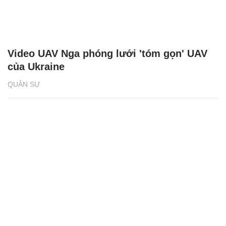
Video UAV Nga phóng lưới 'tóm gọn' UAV
của Ukraine
QUÂN SỰ