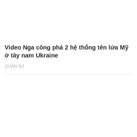
Video Nga công phá 2 hệ thống tên lửa Mỹ
ở tây nam Ukraine
QUÂN SỰ