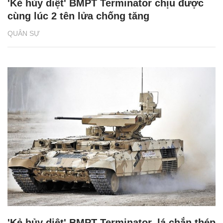
'Kẻ hủy diệt' BMPT Terminator chịu được
cùng lúc 2 tên lửa chống tăng
QUÂN SỰ
'Kẻ hủy diệt' BMPT Terminator, lá chắn thép