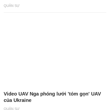
QUÂN SỰ
Video UAV Nga phóng lưới 'tóm gọn' UAV
của Ukraine
QUÂN SỰ