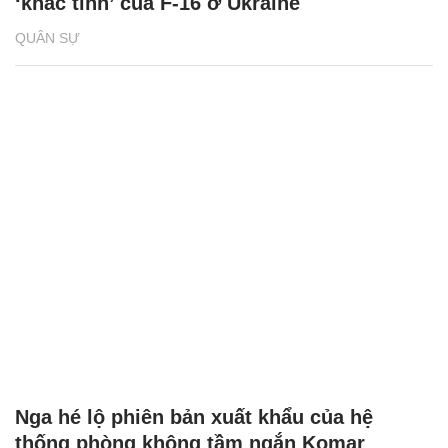
‘khắc tinh’ của F-16 ở Ukraine
QUÂN SỰ
Nga hé lộ phiên bản xuất khẩu của hệ
thống phòng không tầm ngắn Komar