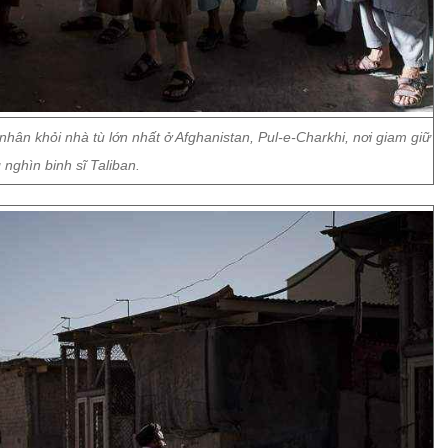
 nhân khỏi nhà tù lớn nhất ở Afghanistan, Pul-e-Charkhi, nơi giam giữ
 nghìn binh sĩ Taliban.