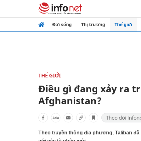
Đời sống
Thị trường
Thế giới
THẾ GIỚI
Điều gì đang xảy ra t
Afghanistan?
Theo truyền thông địa phương, Taliban đã 
với các tù nhân mới.