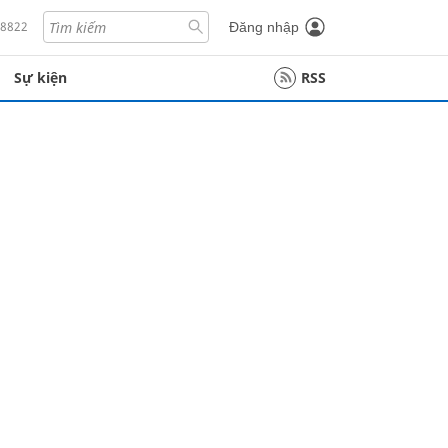
18822
Đăng nhập
Sự kiện
RSS