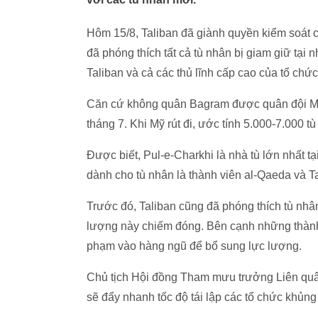
Hôm 15/8, Taliban đã giành quyền kiểm soát 
đã phóng thích tất cả tù nhân bị giam giữ tại
Taliban và cả các thủ lĩnh cấp cao của tổ chứ
Căn cứ không quân Bagram được quân đội Mỹ
tháng 7. Khi Mỹ rút đi, ước tính 5.000-7.000 t
Được biết, Pul-e-Charkhi là nhà tù lớn nhất t
dành cho tù nhân là thành viên al-Qaeda và Ta
Trước đó, Taliban cũng đã phóng thích tù nhâ
lượng này chiếm đóng. Bên cạnh những thành v
phạm vào hàng ngũ để bổ sung lực lượng.
Chủ tịch Hội đồng Tham mưu trưởng Liên quân
sẽ đẩy nhanh tốc độ tái lập các tổ chức khủng