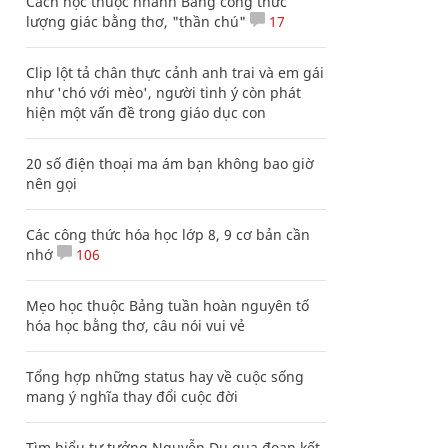
Cách học thuộc nhanh Bảng công thức
lượng giác bằng thơ, "thần chú"
17
Clip lột tả chân thực cảnh anh trai và em gái
như 'chó với mèo', người tinh ý còn phát
hiện một vấn đề trong giáo dục con
20 số điện thoại ma ám bạn không bao giờ
nên gọi
Các công thức hóa học lớp 8, 9 cơ bản cần
nhớ
106
Mẹo học thuộc Bảng tuần hoàn nguyên tố
hóa học bằng thơ, câu nói vui vẻ
Tổng hợp những status hay về cuộc sống
mang ý nghĩa thay đổi cuộc đời
Tìm hiểu tư tưởng Nguyễn Du qua đoạn kết