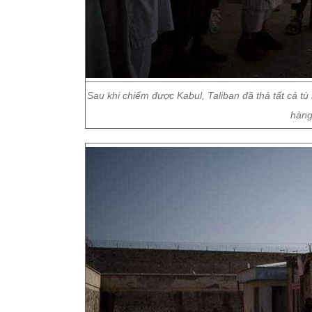
Sau khi chiếm được Kabul, Taliban đã thả tất cả tù
hàng