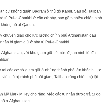
căn cứ không quân Bagram ở thủ đô Kabul. Sau đó, Taliban
 nhà tù Pul-e-Charkhi ở căn cứ này, bao gồm nhiều chiến binh
c khủng bố al-Qaeda.
 chuyển giao cho lực lượng chính phủ Afghanistan đầu
ù nhân bị giam giữ ở nhà tù Pul-e-Charkhi.
ại Afghanistan, với khu giam giữ có mức độ an ninh tối đa
liban.
n tại các cơ sở giam giữ ở những thành phố lớn khác bị lực
iên cũ bị chính phủ bắt giam, Taliban cũng chiêu mộ tội
 Mỹ Mark Milley cho rằng, việc các tù nhân được trả tự do
 bố ở Afghanistan.