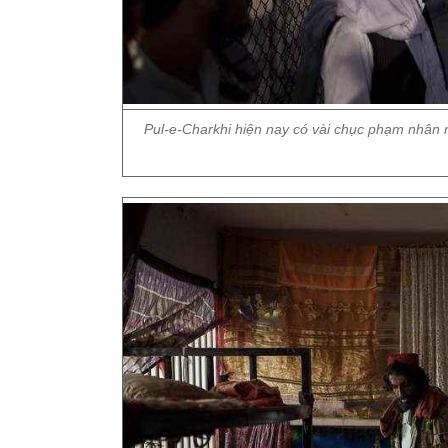
Pul-e-Charkhi hiện nay có vài chục phạm nhân m