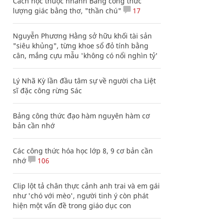
Cách học thuộc nhanh Bảng công thức
lượng giác bằng thơ, "thần chú"
17
Nguyễn Phương Hằng sở hữu khối tài sản
"siêu khủng", từng khoe sổ đỏ tính bằng
cân, mắng cựu mẫu 'không có nổi nghìn tỷ'
Lý Nhã Kỳ lần đầu tâm sự về người cha Liệt
sĩ đặc công rừng Sác
Bảng công thức đạo hàm nguyên hàm cơ
bản cần nhớ
Các công thức hóa học lớp 8, 9 cơ bản cần
nhớ
106
Clip lột tả chân thực cảnh anh trai và em gái
như 'chó với mèo', người tinh ý còn phát
hiện một vấn đề trong giáo dục con