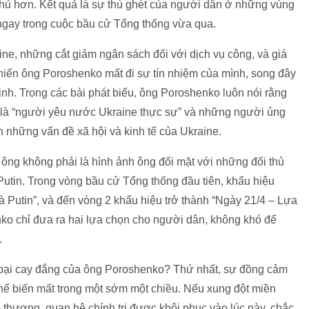
phủ hơn. Kết quả là sự thù ghét của người dân ở những vùng
 ngay trong cuộc bầu cử Tổng thống vừa qua.
ne, những cắt giảm ngân sách đối với dịch vụ công, và giá
khiến ông Poroshenko mất đi sự tín nhiệm của mình, song đây
ịnh. Trong các bài phát biểu, ông Poroshenko luôn nói rằng
n là “người yêu nước Ukraine thực sự” và những người ủng
 những vấn đề xã hội và kinh tế của Ukraine.
 ông không phải là hình ảnh ông đối mặt với những đối thủ
utin. Trong vòng bầu cử Tổng thống đầu tiên, khẩu hiệu
 Putin”, và đến vòng 2 khẩu hiệu trở thành “Ngày 21/4 – Lựa
nko chỉ đưa ra hai lựa chọn cho người dân, không khó để
.
 bại cay đắng của ông Poroshenko? Thứ nhất, sự đồng cảm
hể biến mất trong một sớm một chiều. Nếu xung đột miền
thương, quan hệ chính trị được khôi phục vào lúc này, chắc