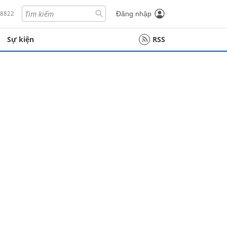
18822
Đăng nhập
Sự kiện
RSS