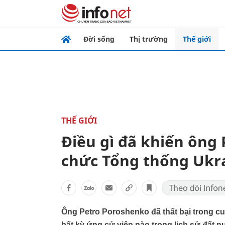
Đời sống
Thị trường
Thế giới
THẾ GIỚI
Điều gì đã khiến ông
chức Tổng thống Ukr
Ông Petro Poroshenko đã thất bại trong c
bất kỳ ứng cử viên nào trong lịch sử đất n