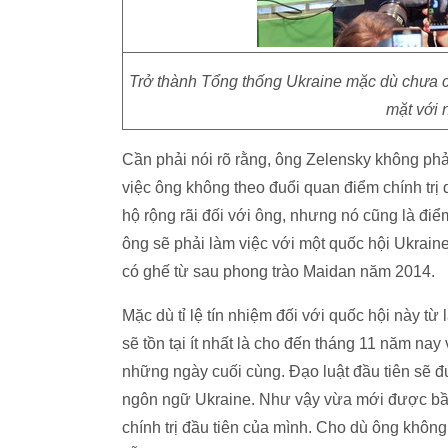
Trở thành Tổng thống Ukraine mặc dù chưa có
mặt với 
Cần phải nói rõ rằng, ông Zelensky không phả
việc ông không theo đuổi quan điểm chính trị
hộ rộng rãi đối với ông, nhưng nó cũng là đi
ông sẽ phải làm việc với một quốc hội Ukrai
có ghế từ sau phong trào Maidan năm 2014.
Mặc dù tỉ lệ tín nhiệm đối với quốc hội này t
sẽ tồn tại ít nhất là cho đến tháng 11 năm na
những ngày cuối cùng. Đạo luật đầu tiên sẽ 
ngôn ngữ Ukraine. Như vậy vừa mới được bầu
chính trị đầu tiên của mình. Cho dù ông khô