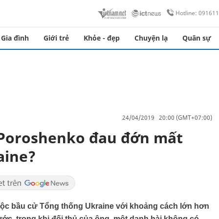
Hotline: 09161
Gia đình
Giới trẻ
Khỏe - đẹp
Chuyện lạ
Quân sự
24/04/2019 20:00 (GMT+07:00)
 Poroshenko đau đớn mất
aine?
uộc bầu cử Tổng thống Ukraine với khoảng cách lớn hơn
ước, trong khi đối thủ của ông, một danh hài không có