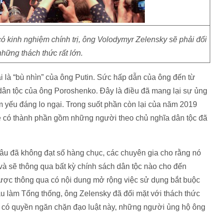
 kinh nghiệm chính trị, ông Volodymyr Zelensky sẽ phải đối
những thách thức rất lớn.
i là “bù nhìn” của ông Putin. Sức hấp dẫn của ông đến từ
 dân tộc của ông Poroshenko. Đây là điều đã mang lại sự ủng
ểm yếu đáng lo ngại. Trong suốt phần còn lại của năm 2019
ne có thành phần gồm những người theo chủ nghĩa dân tộc đã
ừ lâu đã không đạt số hàng chục, các chuyên gia cho rằng nó
y và sẽ thông qua bất kỳ chính sách dân tộc nào cho đến
được thông qua có nội dung mở rộng việc sử dụng bắt buộc
 làm Tổng thống, ông Zelensky đã đối mặt với thách thức
ng có quyền ngăn chặn đạo luật này, những người ủng hộ ông