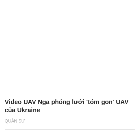
Video UAV Nga phóng lưới 'tóm gọn' UAV
của Ukraine
QUÂN SỰ