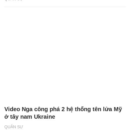
Video Nga công phá 2 hệ thống tên lửa Mỹ
ở tây nam Ukraine
QUÂN SỰ