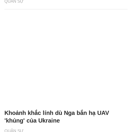
QUÂN SỰ
Khoảnh khắc lính dù Nga bắn hạ UAV
'khủng' của Ukraine
QUÂN SỰ