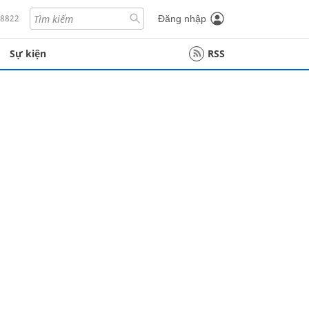
18822
Đăng nhập
Sự kiện
RSS