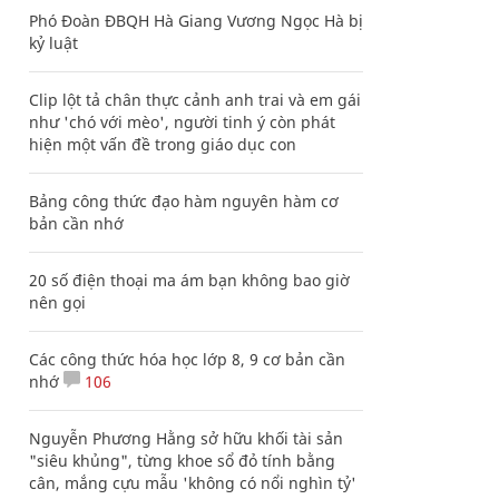
Phó Đoàn ĐBQH Hà Giang Vương Ngọc Hà bị
kỷ luật
Clip lột tả chân thực cảnh anh trai và em gái
như 'chó với mèo', người tinh ý còn phát
hiện một vấn đề trong giáo dục con
Bảng công thức đạo hàm nguyên hàm cơ
bản cần nhớ
20 số điện thoại ma ám bạn không bao giờ
nên gọi
Các công thức hóa học lớp 8, 9 cơ bản cần
nhớ
106
Nguyễn Phương Hằng sở hữu khối tài sản
"siêu khủng", từng khoe sổ đỏ tính bằng
cân, mắng cựu mẫu 'không có nổi nghìn tỷ'