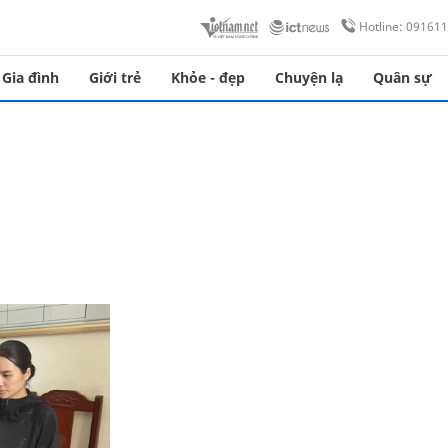
Hotline: 09161
Gia đình
Giới trẻ
Khỏe - đẹp
Chuyện lạ
Quân sự