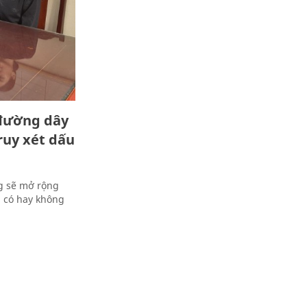
 đường dây
ruy xét dấu
ng sẽ mở rộng
, có hay không