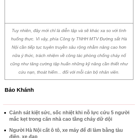
Nội cần tiếp tục tuyên truyền sâu rộng nhằm nâng cao hơn
nữa ý thức, trách nhiệm về công tác phòng chống cháy nổ
cũng như tăng cường tập huấn những kỹ năng cần thiết như
cứu nạn, thoát hiểm... đối với mỗi cán bộ nhân viên.
Bảo Khánh
Cảnh sát kiệt sức, sốc nhiệt khi nỗ lực cứu 5 người
mắc kẹt trong căn nhà cao tầng cháy dữ dội
Người Hà Nội cất ô tô, xe máy để đi làm bằng tàu
điện, xe đạp
Cháy lớn tại cửa hàng tranh ở trung tâm TPHCM, di
tản nhiều hộ dân
Chủ đề:
Mắc kẹt
cứu nạn
diễn tập
Cát Linh Hà Đông
chữa cháy
đường sắt