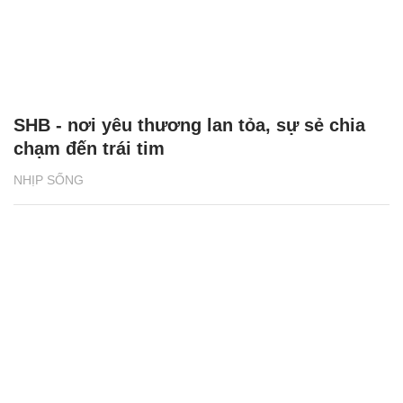
SHB - nơi yêu thương lan tỏa, sự sẻ chia
chạm đến trái tim
NHỊP SỐNG
Niềm tự hào của người SHB