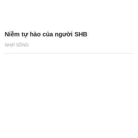
NHỊP SỐNG
Du lịch Cát Bà tăng trưởng hai con số nhờ
điều gì?
NHỊP SỐNG