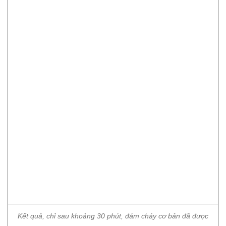
Kết quả, chỉ sau khoảng 30 phút, đám cháy cơ bản đã được
không chế. Những người dân có mặt tại ga tàu đều được sơ
tán đến nơi an toàn, toàn bộ người bị nạn được giải cứu,
không có trường hợp đáng tiếc nào xảy ra.