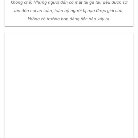
Tuy nhiên, đây mới chỉ là diễn tập và sẽ khác xa so với tình
huống thực. Vì vậy, phía Công ty TNHH MTV Đường sắt Hà