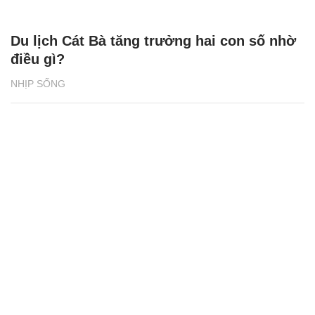
‘Dệt sắc Tết - Gắn kết Hà Nam’ khuấy động
Sun Urban City
NHỊP SỐNG