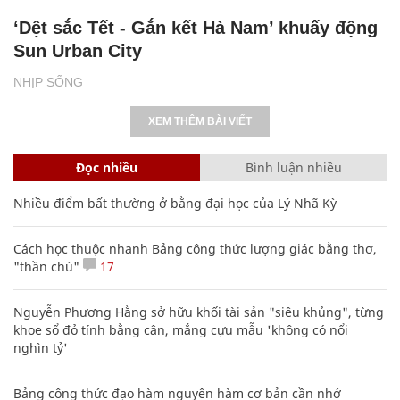
XEM THÊM BÀI VIẾT
Đọc nhiều
Bình luận nhiều
Nhiều điểm bất thường ở bằng đại học của Lý Nhã Kỳ
Cách học thuộc nhanh Bảng công thức lượng giác bằng thơ,
"thần chú"
17
Nguyễn Phương Hằng sở hữu khối tài sản "siêu khủng", từng
khoe sổ đỏ tính bằng cân, mắng cựu mẫu 'không có nổi
nghìn tỷ'
Bảng công thức đạo hàm nguyên hàm cơ bản cần nhớ
Các công thức hóa học lớp 8, 9 cơ bản cần nhớ
106
Clip lột tả chân thực cảnh anh trai và em gái như 'chó với
mèo', người tinh ý còn phát hiện một vấn đề trong giáo dục