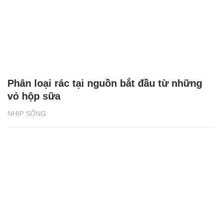
Phân loại rác tại nguồn bắt đầu từ những
vỏ hộp sữa
NHỊP SỐNG