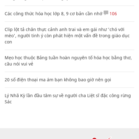
con
Mẹo học thuộc Bảng tuần hoàn nguyên tố hóa học bằng thơ,
câu nói vui vẻ
20 số điện thoại ma ám bạn không bao giờ nên gọi
Lý Nhã Kỳ lần đầu tâm sự về người cha Liệt sĩ đặc công rừng
Sác
CHUYÊN TRANG CỦA BÁO
Tòa soạn: Tòa nhà Cục Tần Số, 115 Trần Duy Hưng Hà Nội