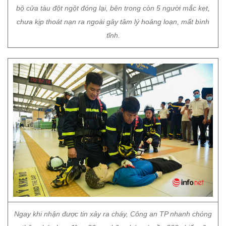
bộ cửa tàu đột ngột đóng lại, bên trong còn 5 người mắc kẹt,
chưa kịp thoát nạn ra ngoài gây tâm lý hoảng loạn, mất bình
tĩnh.
Ngay khi nhận được tin xảy ra cháy, Công an TP nhanh chóng