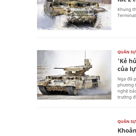
Khung th
Terminato
QUÂN S
'Kẻ h
của l
Nga đã p
phương t
nghệ bảo
trường đô
QUÂN S
Khoản