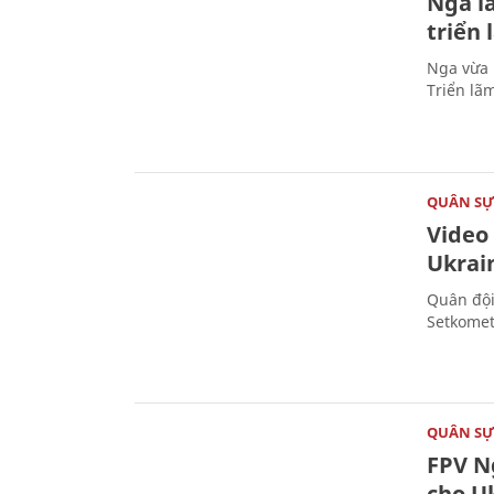
Nga l
triển
Nga vừa 
Triển lã
QUÂN S
Video
Ukrai
Quân đội
Setkomet
QUÂN S
FPV Ng
cho U