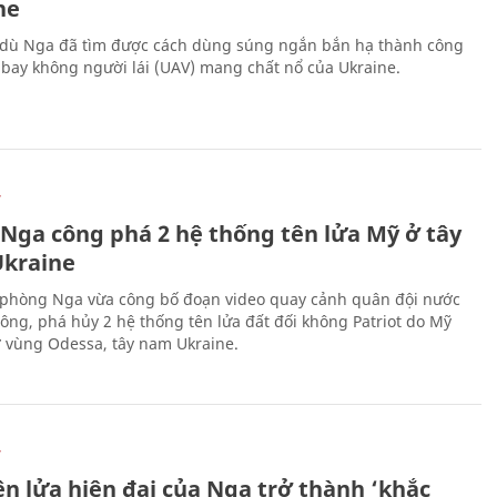
ne
 dù Nga đã tìm được cách dùng súng ngắn bắn hạ thành công
bay không người lái (UAV) mang chất nổ của Ukraine.
Ự
 Nga công phá 2 hệ thống tên lửa Mỹ ở tây
kraine
phòng Nga vừa công bố đoạn video quay cảnh quân đội nước
công, phá hủy 2 hệ thống tên lửa đất đối không Patriot do Mỹ
ở vùng Odessa, tây nam Ukraine.
Ự
ên lửa hiện đại của Nga trở thành ‘khắc