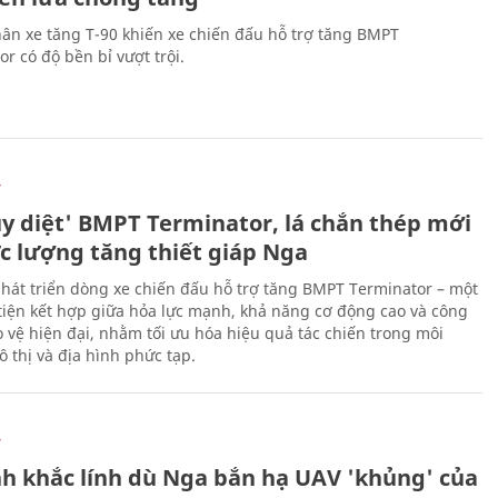
ân xe tăng T-90 khiến xe chiến đấu hỗ trợ tăng BMPT
r có độ bền bỉ vượt trội.
Ự
ủy diệt' BMPT Terminator, lá chắn thép mới
ực lượng tăng thiết giáp Nga
hát triển dòng xe chiến đấu hỗ trợ tăng BMPT Terminator – một
iện kết hợp giữa hỏa lực mạnh, khả năng cơ động cao và công
 vệ hiện đại, nhằm tối ưu hóa hiệu quả tác chiến trong môi
 thị và địa hình phức tạp.
Ự
h khắc lính dù Nga bắn hạ UAV 'khủng' của