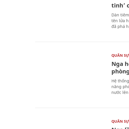
tinh’ 
Dàn tiêm
tên lửa 
đã phá h
QUÂN S
Nga h
phòng
Hệ thống
năng phò
nước lên 
QUÂN S