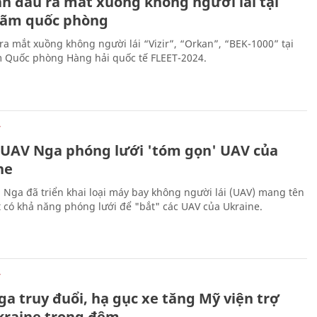
ần đầu ra mắt xuồng không người lái tại
 lãm quốc phòng
ra mắt xuồng không người lái “Vizir”, “Orkan”, “BEK-1000” tại
m Quốc phòng Hàng hải quốc tế FLEET-2024.
Ự
 UAV Nga phóng lưới 'tóm gọn' UAV của
ne
 Nga đã triển khai loại máy bay không người lái (UAV) mang tên
 có khả năng phóng lưới để "bắt" các UAV của Ukraine.
Ự
a truy đuổi, hạ gục xe tăng Mỹ viện trợ
kraine trong đêm