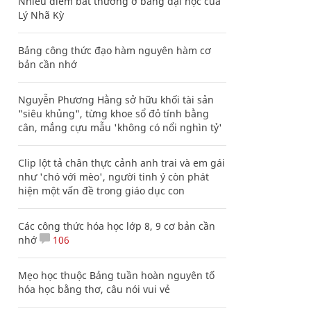
Nhiều điểm bất thường ở bằng đại học của
Lý Nhã Kỳ
Bảng công thức đạo hàm nguyên hàm cơ
bản cần nhớ
Nguyễn Phương Hằng sở hữu khối tài sản
"siêu khủng", từng khoe sổ đỏ tính bằng
cân, mắng cựu mẫu 'không có nổi nghìn tỷ'
Clip lột tả chân thực cảnh anh trai và em gái
như 'chó với mèo', người tinh ý còn phát
hiện một vấn đề trong giáo dục con
Các công thức hóa học lớp 8, 9 cơ bản cần
nhớ
106
Mẹo học thuộc Bảng tuần hoàn nguyên tố
hóa học bằng thơ, câu nói vui vẻ