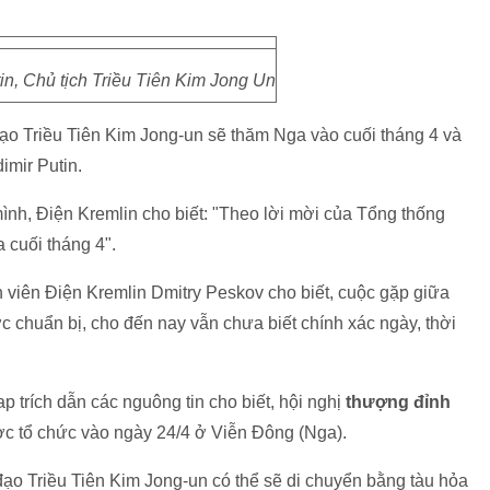
n, Chủ tịch Triều Tiên Kim Jong Un
ạo Triều Tiên Kim Jong-un sẽ thăm Nga vào cuối tháng 4 và
imir Putin.
mình, Điện Kremlin cho biết: "Theo lời mời của Tổng thống
 cuối tháng 4".
n viên Điện Kremlin Dmitry Peskov cho biết, cuộc gặp giữa
 chuẩn bị, cho đến nay vẫn chưa biết chính xác ngày, thời
trích dẫn các nguông tin cho biết, hội nghị
thượng đỉnh
ợc tổ chức vào ngày 24/4 ở Viễn Đông (Nga).
 đạo Triều Tiên Kim Jong-un có thể sẽ di chuyển bằng tàu hỏa