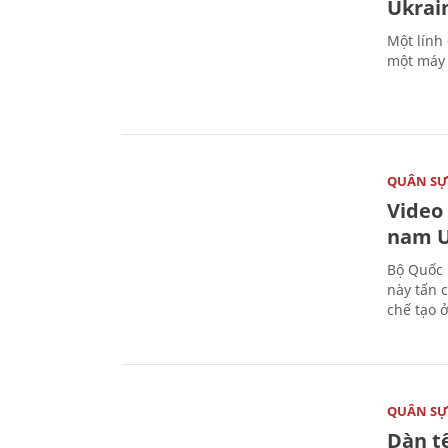
Ukrai
Một lính
một máy 
QUÂN S
Video
nam U
Bộ Quốc 
này tấn 
chế tạo 
QUÂN S
Dàn t