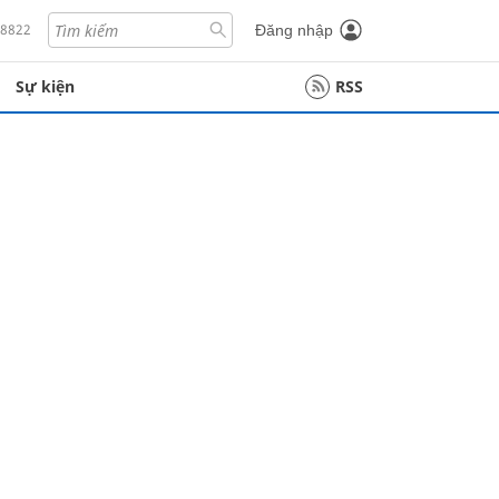
18822
Đăng nhập
Sự kiện
RSS