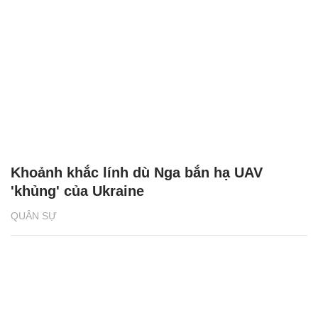
Khoảnh khắc lính dù Nga bắn hạ UAV
'khủng' của Ukraine
QUÂN SỰ