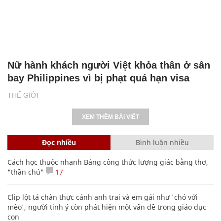
Nữ hành khách người Việt khỏa thân ở sân
bay Philippines vì bị phạt quá hạn visa
THẾ GIỚI
XEM THÊM BÀI VIẾT
Đọc nhiều
Bình luận nhiều
Cách học thuộc nhanh Bảng công thức lượng giác bằng thơ,
"thần chú"
17
Clip lột tả chân thực cảnh anh trai và em gái như 'chó với
mèo', người tinh ý còn phát hiện một vấn đề trong giáo dục
con