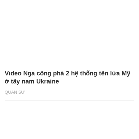
Video Nga công phá 2 hệ thống tên lửa Mỹ
ở tây nam Ukraine
QUÂN SỰ