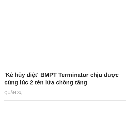
'Kẻ hủy diệt' BMPT Terminator chịu được
cùng lúc 2 tên lửa chống tăng
QUÂN SỰ