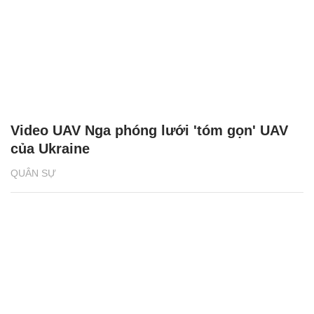
Video UAV Nga phóng lưới 'tóm gọn' UAV
của Ukraine
QUÂN SỰ