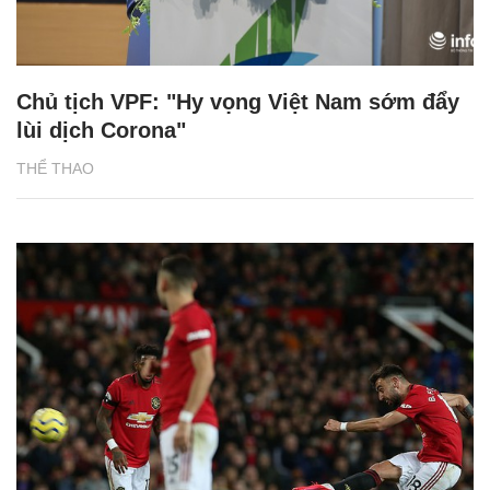
Chủ tịch VPF: "Hy vọng Việt Nam sớm đẩy
lùi dịch Corona"
THỂ THAO