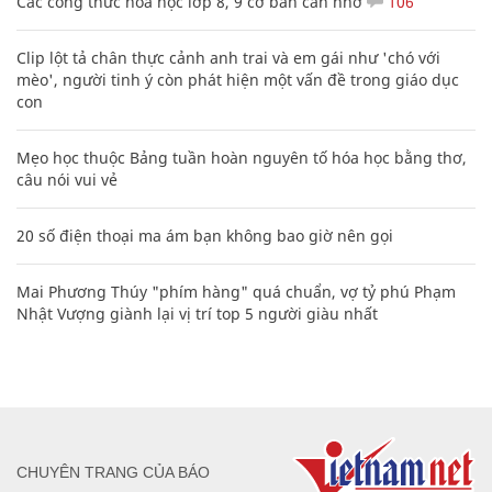
Các công thức hóa học lớp 8, 9 cơ bản cần nhớ
106
Clip lột tả chân thực cảnh anh trai và em gái như 'chó với
mèo', người tinh ý còn phát hiện một vấn đề trong giáo dục
con
Mẹo học thuộc Bảng tuần hoàn nguyên tố hóa học bằng thơ,
câu nói vui vẻ
20 số điện thoại ma ám bạn không bao giờ nên gọi
Mai Phương Thúy "phím hàng" quá chuẩn, vợ tỷ phú Phạm
Nhật Vượng giành lại vị trí top 5 người giàu nhất
CHUYÊN TRANG CỦA BÁO