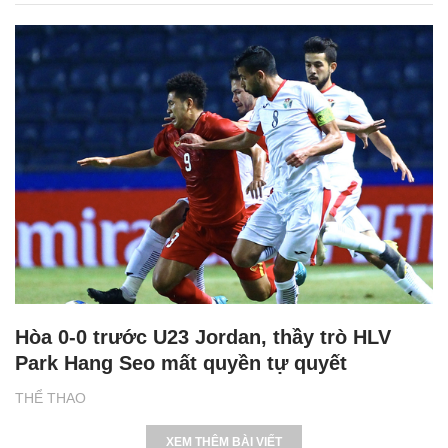
Hòa 0-0 trước U23 Jordan, thầy trò HLV
Park Hang Seo mất quyền tự quyết
THỂ THAO
XEM THÊM BÀI VIẾT