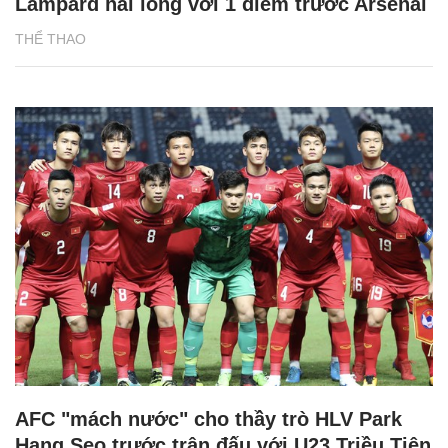
Lampard hài lòng với 1 điểm trước Arsenal
THỂ THAO
AFC "mách nước" cho thầy trò HLV Park
Hang Seo trước trận đấu với U23 Triều Tiên