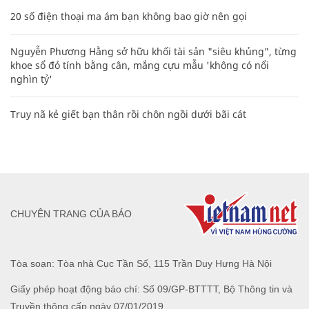
20 số điện thoại ma ám bạn không bao giờ nên gọi
Nguyễn Phương Hằng sở hữu khối tài sản "siêu khủng", từng
khoe sổ đỏ tính bằng cân, mắng cựu mẫu 'không có nổi
nghìn tỷ'
Truy nã kẻ giết bạn thân rồi chôn ngồi dưới bãi cát
CHUYÊN TRANG CỦA BÁO
Tòa soạn: Tòa nhà Cục Tần Số, 115 Trần Duy Hưng Hà Nội
Giấy phép hoạt động báo chí: Số 09/GP-BTTTT, Bộ Thông tin và
Truyền thông cấp ngày 07/01/2019.