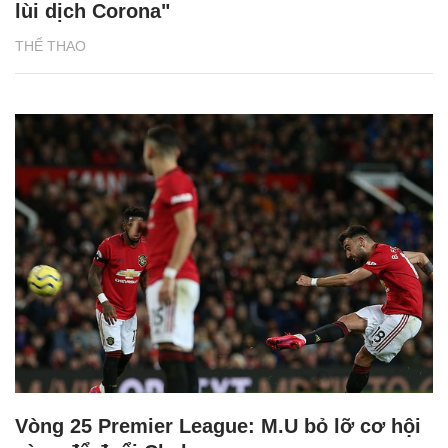
lùi dịch Corona"
THỂ THAO
Vòng 25 Premier League: M.U bỏ lỡ cơ hội