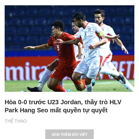
Hòa 0-0 trước U23 Jordan, thầy trò HLV
Park Hang Seo mất quyền tự quyết
THỂ THAO
XEM THÊM BÀI VIẾT