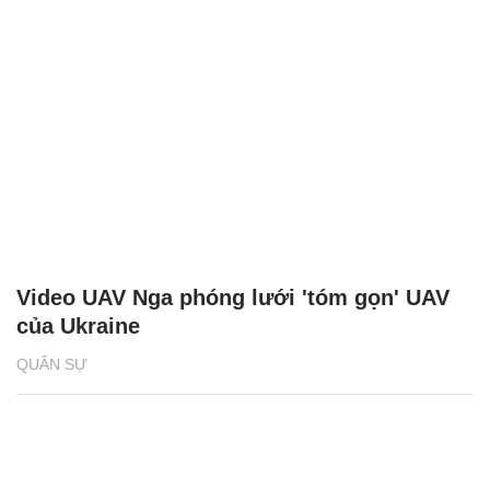
Video UAV Nga phóng lưới 'tóm gọn' UAV
của Ukraine
QUÂN SỰ