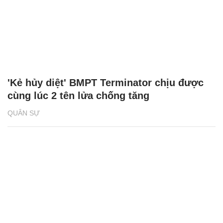
'Kẻ hủy diệt' BMPT Terminator chịu được
cùng lúc 2 tên lửa chống tăng
QUÂN SỰ