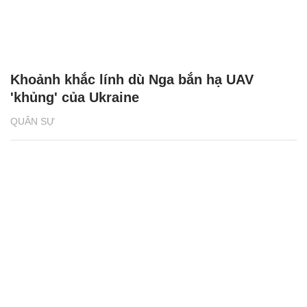
Khoảnh khắc lính dù Nga bắn hạ UAV
'khủng' của Ukraine
QUÂN SỰ