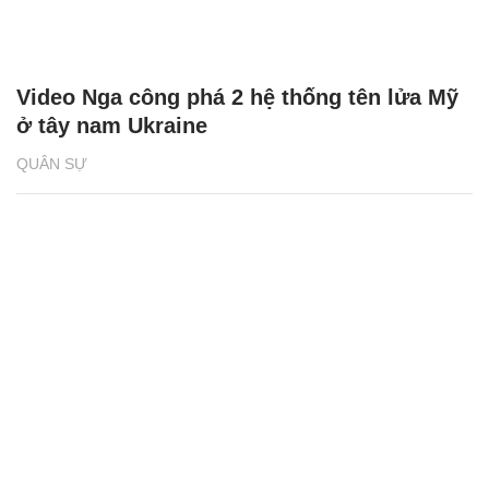
Video Nga công phá 2 hệ thống tên lửa Mỹ
ở tây nam Ukraine
QUÂN SỰ