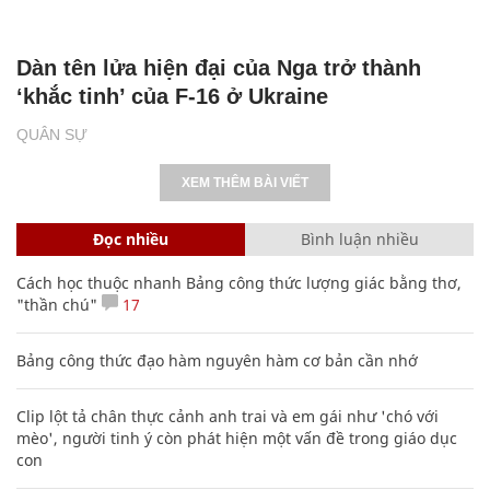
Dàn tên lửa hiện đại của Nga trở thành
‘khắc tinh’ của F-16 ở Ukraine
QUÂN SỰ
XEM THÊM BÀI VIẾT
Đọc nhiều
Bình luận nhiều
Cách học thuộc nhanh Bảng công thức lượng giác bằng thơ,
"thần chú"
17
Bảng công thức đạo hàm nguyên hàm cơ bản cần nhớ
Clip lột tả chân thực cảnh anh trai và em gái như 'chó với
mèo', người tinh ý còn phát hiện một vấn đề trong giáo dục
con