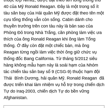
thuộc lớp Nimitz, được đặt theo tên tổng thống thứ
40 của Mỹ Ronald Reagan. Đây là một trong số ít
tàu sân bay của Hải quân Mỹ được đặt theo tên một
cựu tổng thống vẫn còn sống. Cabin dành cho
thuyền trưởng trên con tàu này là bản sao của
Phòng Đỏ trong Nhà Trắng, căn phòng làm việc ưa
thích của ông Ronald Reagan khi ông làm Tổng
thống. Ở đây còn đặt một chiếc bàn, mà ông
Reagan từng ngồi làm việc thời ông giữ chức vụ
thống đốc Bang California. Từ tháng 5/2012 siêu
hàng không mẫu hạm này là soái hạm của Nhóm
tác chiến tàu sân bay số 9 (CSG-9) thuộc hạm đội
Thái Bình Dương, hải quân Mỹ. Ronald Reagan đã
được triển khai làm nhiệm vụ hỗ trợ trong chiến dịch
Tự do Iraq-2003, chiến dịch Tự do bền vững
Afghanistan.