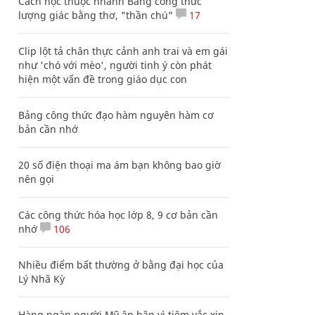
Cách học thuộc nhanh Bảng công thức
lượng giác bằng thơ, "thần chú"
17
Clip lột tả chân thực cảnh anh trai và em gái
như 'chó với mèo', người tinh ý còn phát
hiện một vấn đề trong giáo dục con
Bảng công thức đạo hàm nguyên hàm cơ
bản cần nhớ
20 số điện thoại ma ám bạn không bao giờ
nên gọi
Các công thức hóa học lớp 8, 9 cơ bản cần
nhớ
106
Nhiều điểm bất thường ở bằng đại học của
Lý Nhã Kỳ
Hàng ngàn người Mỹ ân hận vì tiêm vắc xin