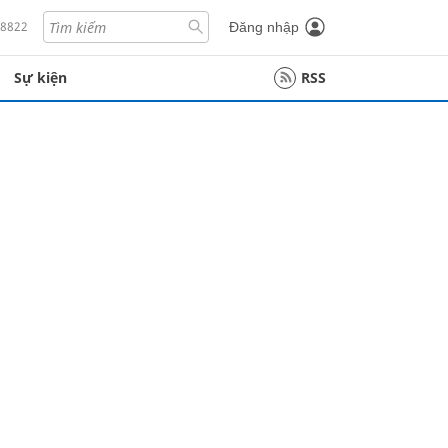
18822
Đăng nhập
Sự kiện
RSS