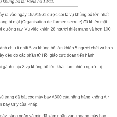
ụ khủng bố tại Paris ho 13/11.
ảy ra vào ngày 18/6/1961 được coi là vụ khủng bố lớn nhất
rang bí mật (Organisation de l'armee secrete) đã khiến một
hỏi đường ray. Vụ việc khiến 28 người thiệt mạng và hơn 100
ánh chịu ít nhất 5 vụ khủng bố lớn khiến 5 người chết và hơn
ày đều do các phần tử Hồi giáo cực đoan tiến hành.
i gánh chịu 3 vụ khủng bố lớn khác làm nhiều người bị
vũ trang đã bắt cóc máy bay A300 của hãng hàng không Air
ân bay Orly của Pháp.
 máy, súng ngắn và mìn đã xâm nhập vào khoang máy bay