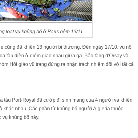
g loạt vụ khủng bố ở Paris hôm 13/11
e cũng đã khiến 13 người bị thương. Đến ngày 17/10, vụ nổ
toa tàu điện ở điểm giao nhau giữa ga Bảo tàng d'Orsay và
óm Hồi giáo vũ trang đứng ra nhận trách nhiệm đối với tất cả
 ga tàu Port-Royal đã cướp đi sinh mạng của 4 người và khiến
 khác nhau. Các phần tử khủng bố người Algieria thuộc
c vụ khủng bố này.