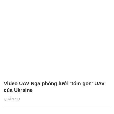
Video UAV Nga phóng lưới 'tóm gọn' UAV
của Ukraine
QUÂN SỰ