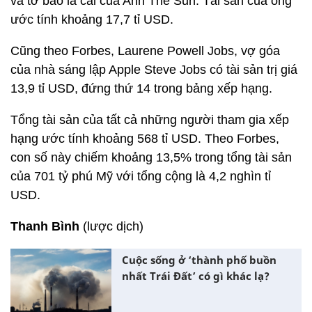
và tờ báo lá cải của Anh The Sun. Tài sản của ông
ước tính khoảng 17,7 tỉ USD.
Cũng theo Forbes, Laurene Powell Jobs, vợ góa
của nhà sáng lập Apple Steve Jobs có tài sản trị giá
13,9 tỉ USD, đứng thứ 14 trong bảng xếp hạng.
Tổng tài sản của tất cả những người tham gia xếp
hạng ước tính khoảng 568 tỉ USD. Theo Forbes,
con số này chiếm khoảng 13,5% trong tổng tài sản
của 701 tỷ phú Mỹ với tổng cộng là 4,2 nghìn tỉ
USD.
Thanh Bình
(lược dịch)
Cuộc sống ở ‘thành phố buồn
nhất Trái Đất’ có gì khác lạ?