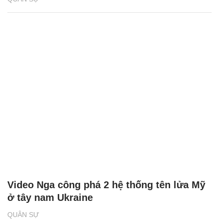
Video Nga công phá 2 hệ thống tên lửa Mỹ
ở tây nam Ukraine
QUÂN SỰ