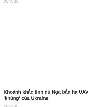
QUÂN SỰ
Khoảnh khắc lính dù Nga bắn hạ UAV
'khủng' của Ukraine
QUÂN SỰ