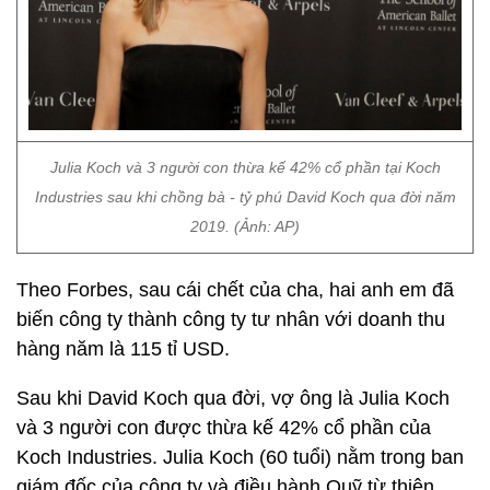
Julia Koch và 3 người con thừa kế 42% cổ phần tại Koch
Industries sau khi chồng bà - tỷ phú David Koch qua đời năm
2019. (Ảnh: AP)
Theo Forbes, sau cái chết của cha, hai anh em đã
biến công ty thành công ty tư nhân với doanh thu
hàng năm là 115 tỉ USD.
Sau khi David Koch qua đời, vợ ông là Julia Koch
và 3 người con được thừa kế 42% cổ phần của
Koch Industries. Julia Koch (60 tuổi) nằm trong ban
giám đốc của công ty và điều hành Quỹ từ thiện