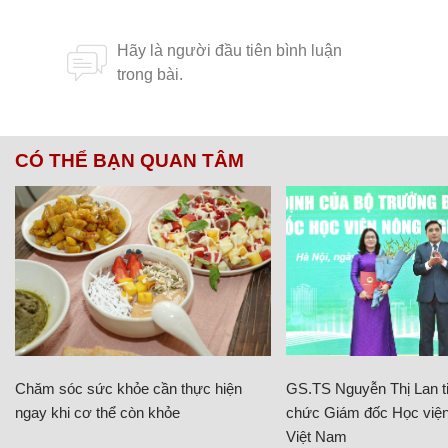
CÓ THỂ BẠN QUAN TÂM
Chăm sóc sức khỏe cần thực hiện
GS.TS Nguyễn Thị Lan ti
ngay khi cơ thể còn khỏe
chức Giám đốc Học viện
Việt Nam