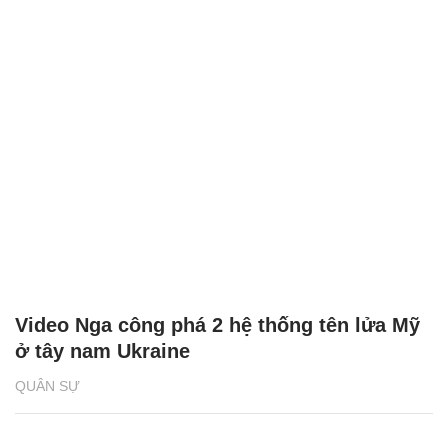
Video Nga công phá 2 hệ thống tên lửa Mỹ
ở tây nam Ukraine
QUÂN SỰ