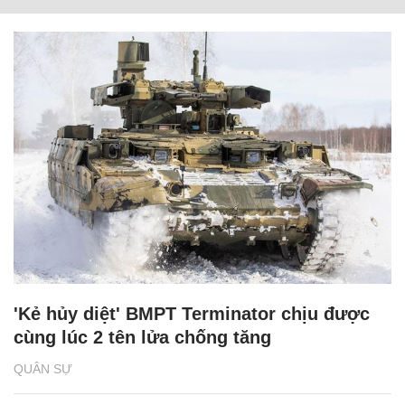
'Kẻ hủy diệt' BMPT Terminator chịu được
cùng lúc 2 tên lửa chống tăng
QUÂN SỰ