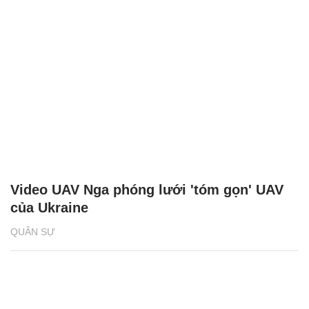
Video UAV Nga phóng lưới 'tóm gọn' UAV
của Ukraine
QUÂN SỰ