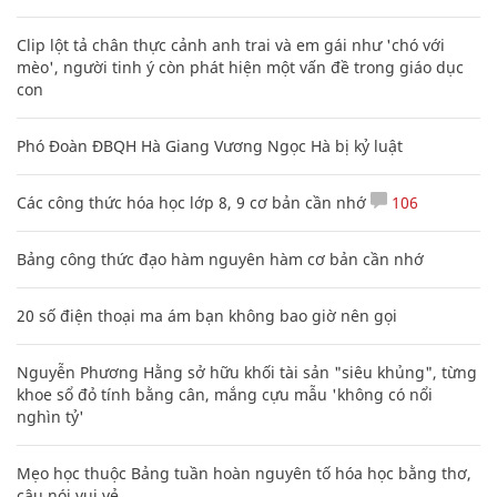
Clip lột tả chân thực cảnh anh trai và em gái như 'chó với
mèo', người tinh ý còn phát hiện một vấn đề trong giáo dục
con
Phó Đoàn ĐBQH Hà Giang Vương Ngọc Hà bị kỷ luật
Các công thức hóa học lớp 8, 9 cơ bản cần nhớ
106
Bảng công thức đạo hàm nguyên hàm cơ bản cần nhớ
20 số điện thoại ma ám bạn không bao giờ nên gọi
Nguyễn Phương Hằng sở hữu khối tài sản "siêu khủng", từng
khoe sổ đỏ tính bằng cân, mắng cựu mẫu 'không có nổi
nghìn tỷ'
Mẹo học thuộc Bảng tuần hoàn nguyên tố hóa học bằng thơ,
câu nói vui vẻ