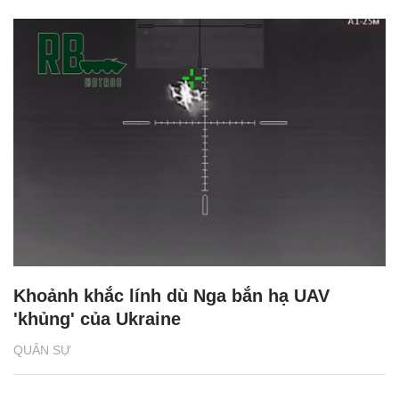
Khoảnh khắc lính dù Nga bắn hạ UAV
'khủng' của Ukraine
QUÂN SỰ