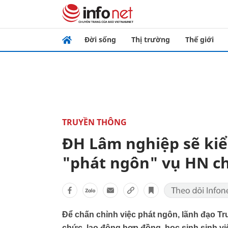
Đời sống
Thị trường
Thế giới
TRUYỀN THÔNG
ĐH Lâm nghiệp sẽ kiể
"phát ngôn" vụ HN ch
Để chấn chỉnh việc phát ngôn, lãnh đạo Tr
chức, lao động hợp đồng, học sinh sinh v