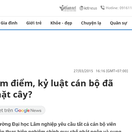
Hotline: 09161
Gia đình
Giới trẻ
Khỏe - đẹp
Chuyện lạ
Quân sự
27/03/2015 16:16 (GMT+07:00)
m điểm, kỷ luật cán bộ đã
ặt cây?
ường Đại học Lâm nghiệp yêu cầu tất cả cán bộ viên
iên thực hiện nghiêm chỉnh quy chế phát ngôn và cung