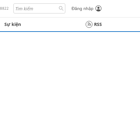
18822
Đăng nhập
Sự kiện
RSS