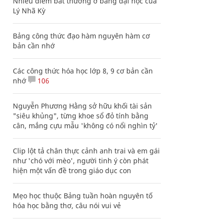
Nhiều điểm bất thường ở bằng đại học của
Lý Nhã Kỳ
Bảng công thức đạo hàm nguyên hàm cơ
bản cần nhớ
Các công thức hóa học lớp 8, 9 cơ bản cần
nhớ
106
Nguyễn Phương Hằng sở hữu khối tài sản
"siêu khủng", từng khoe sổ đỏ tính bằng
cân, mắng cựu mẫu 'không có nổi nghìn tỷ'
Clip lột tả chân thực cảnh anh trai và em gái
như 'chó với mèo', người tinh ý còn phát
hiện một vấn đề trong giáo dục con
Mẹo học thuộc Bảng tuần hoàn nguyên tố
hóa học bằng thơ, câu nói vui vẻ