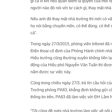
gì cả vì khi nêu quan điểm là quyền của mỗi 
người nào đó nói với tư cách gì, thay mặt nh
Nếu anh đó thay mặt nhà trường thì mới có vấ
họ nói bằng chuyên môn, có thể đúng, có thể s
cả”.
Trong ngày 27/3/2015, phóng viên Infonet đã 
Điện thoại cố định của Phòng Hành chính nhà
Hiệu trưởng cũng thường xuyên không liên lạc 
động của Hiệu phó Nguyễn Văn Tuấn thì được
nắm được sự việc này.
Cũng trong chiều ngày 27/3, trả lời câu hỏi 
Trưởng phòng PA83, khẳng định không gửi côn
thông tin trên, PA83 đã làm việc với ĐH Lâm N
“Tôi cũng đề nghị nhà trường làm việc về nội