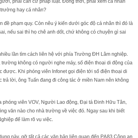
người, phải căn cứ pháp luật. Đồng thời, phải xem cá nhân
à trường hay cá nhân?
n đề phạm quy. Còn nêu ý kiến dưới góc độ cá nhân thì đó là
ai, nếu sai thì họ chê anh dốt, chứ không có chuyện gì sai
nhiều lần tìm cách liên hệ với phía Trường ĐH Lâm nghiệp.
 trường không có người nghe máy, số điện thoại di động của
được. Khi phóng viên Infonet gọi điện tới số điện thoại di
 trả lời, ông Tuấn đang đi công tác ở miền Nam nên không
của phóng viên VOV, Người Lao động, Đại tá Đinh Hữu Tân,
g văn nào cho nhà trường về việc đó. Ngay sau khi biết
ghiệp để làm rõ vụ việc.
 dung này, gỡ tất cả các văn bản liên quan đến PA83 Công an