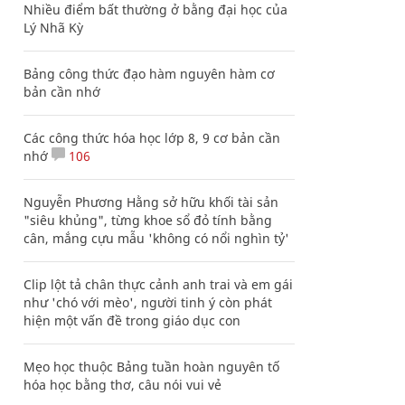
Nhiều điểm bất thường ở bằng đại học của
Lý Nhã Kỳ
Bảng công thức đạo hàm nguyên hàm cơ
bản cần nhớ
Các công thức hóa học lớp 8, 9 cơ bản cần
nhớ
106
Nguyễn Phương Hằng sở hữu khối tài sản
"siêu khủng", từng khoe sổ đỏ tính bằng
cân, mắng cựu mẫu 'không có nổi nghìn tỷ'
Clip lột tả chân thực cảnh anh trai và em gái
như 'chó với mèo', người tinh ý còn phát
hiện một vấn đề trong giáo dục con
Mẹo học thuộc Bảng tuần hoàn nguyên tố
hóa học bằng thơ, câu nói vui vẻ