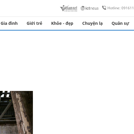
Hotline: 09161
Gia đình
Giới trẻ
Khỏe - đẹp
Chuyện lạ
Quân sự