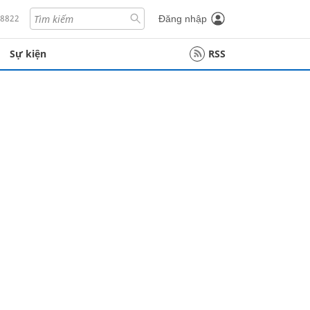
18822
Đăng nhập
Sự kiện
RSS