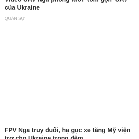
của Ukraine
QUÂN SỰ
FPV Nga truy đuổi, hạ gục xe tăng Mỹ viện
trợ cho Ukraine trong đêm