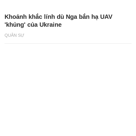
Khoảnh khắc lính dù Nga bắn hạ UAV
'khủng' của Ukraine
QUÂN SỰ