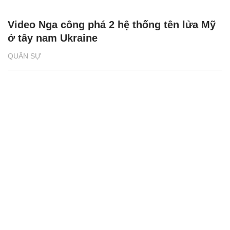
Video Nga công phá 2 hệ thống tên lửa Mỹ
ở tây nam Ukraine
QUÂN SỰ