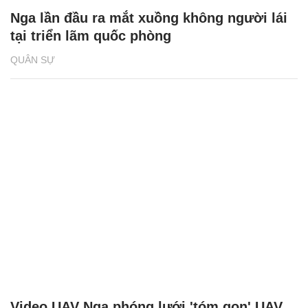
Nga lần đầu ra mắt xuồng không người lái
tại triển lãm quốc phòng
QUÂN SỰ
Video UAV Nga phóng lưới 'tóm gọn' UAV