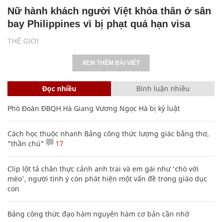
Nữ hành khách người Việt khỏa thân ở sân
bay Philippines vì bị phạt quá hạn visa
THẾ GIỚI
XEM THÊM BÀI VIẾT
Đọc nhiều
Bình luận nhiều
Phó Đoàn ĐBQH Hà Giang Vương Ngọc Hà bị kỷ luật
Cách học thuộc nhanh Bảng công thức lượng giác bằng thơ,
"thần chú"
17
Clip lột tả chân thực cảnh anh trai và em gái như 'chó với
mèo', người tinh ý còn phát hiện một vấn đề trong giáo dục
con
Bảng công thức đạo hàm nguyên hàm cơ bản cần nhớ