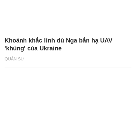
Khoảnh khắc lính dù Nga bắn hạ UAV
'khủng' của Ukraine
QUÂN SỰ