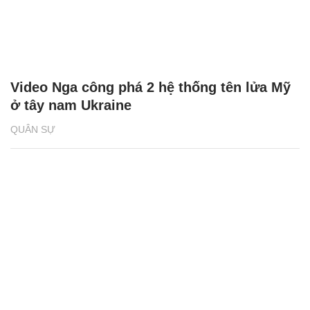
Video Nga công phá 2 hệ thống tên lửa Mỹ
ở tây nam Ukraine
QUÂN SỰ