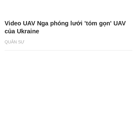
Video UAV Nga phóng lưới 'tóm gọn' UAV
của Ukraine
QUÂN SỰ