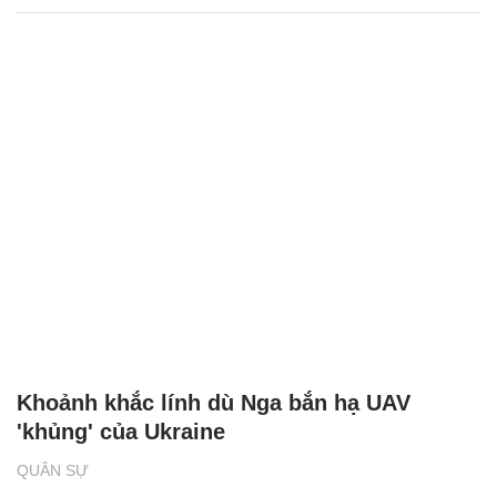
Khoảnh khắc lính dù Nga bắn hạ UAV
'khủng' của Ukraine
QUÂN SỰ