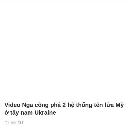
Video Nga công phá 2 hệ thống tên lửa Mỹ
ở tây nam Ukraine
QUÂN SỰ