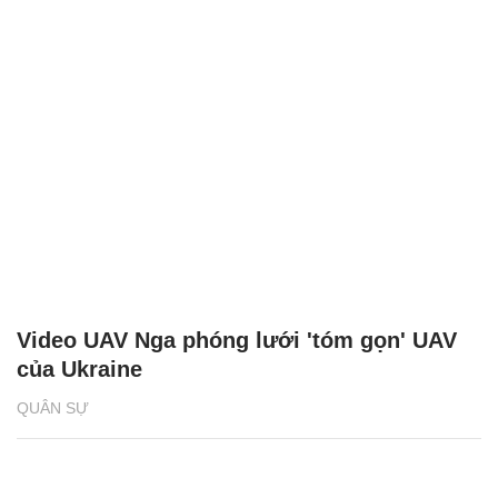
Video UAV Nga phóng lưới 'tóm gọn' UAV
của Ukraine
QUÂN SỰ