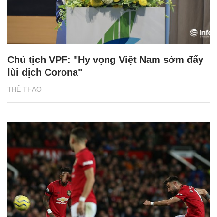
Chủ tịch VPF: "Hy vọng Việt Nam sớm đẩy
lùi dịch Corona"
THỂ THAO