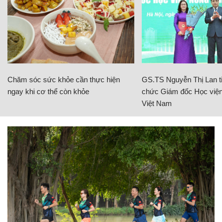
Chăm sóc sức khỏe cần thực hiện
GS.TS Nguyễn Thị Lan ti
ngay khi cơ thể còn khỏe
chức Giám đốc Học viện
Việt Nam