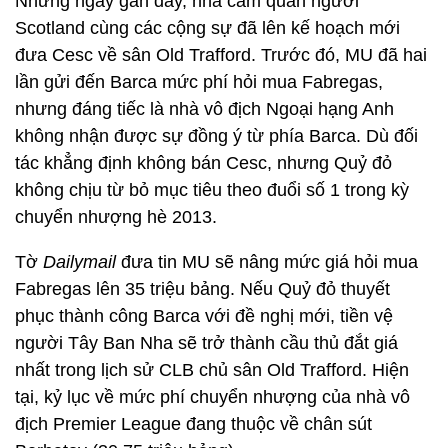
Những ngày gần đây, nhà cầm quân người
Scotland cùng các cộng sự đã lên kế hoạch mới
đưa Cesc về sân Old Trafford. Trước đó, MU đã hai
lần gửi đến Barca mức phí hỏi mua Fabregas,
nhưng đáng tiếc là nhà vô địch Ngoại hạng Anh
không nhận được sự đồng ý từ phía Barca. Dù đối
tác khẳng định không bán Cesc, nhưng Quỷ đỏ
không chịu từ bỏ mục tiêu theo đuổi số 1 trong kỳ
chuyển nhượng hè 2013.
Tờ
Dailymail
đưa tin MU sẽ nâng mức giá hỏi mua
Fabregas lên 35 triệu bảng. Nếu Quỷ đỏ thuyết
phục thành công Barca với đề nghị mới, tiền vệ
người Tây Ban Nha sẽ trở thành cầu thủ đắt giá
nhất trong lịch sử CLB chủ sân Old Trafford. Hiện
tại, kỷ lục về mức phí chuyển nhượng của nhà vô
địch Premier League đang thuộc về chân sút