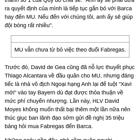
thành số 1 của Quỷ đỏ chia sẻ: "Anh ấy sẽ phải đưa
ra quyết định của mình là tiếp tục gắn bó với Barca
hay đến MU. Nếu đến với chúng tôi, anh ấy sẽ giúp
đội bóng rất nhiều".
MU vẫn chưa từ bỏ việc theo đuổi Fabregas.
Trước đó, David de Gea cũng đã nỗ lực thuyết phục
Thiago Alcantara về đầu quân cho MU, nhưng đáng
tiếc là nhà vô địch Ngoại hạng Anh lại để tuột "Xavi
mới" vào tay Bayern dù đạt được thỏa thuận về
mức phí chuyển nhượng. Lần này, HLV David
Moyes không muốn thất bại thêm một lần nữa nên
thúc giục ban lãnh đạo sớm gửi đề nghị 35 triệu
bảng hỏi mua Fabregas đến Barca.