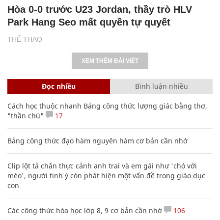
Hòa 0-0 trước U23 Jordan, thầy trò HLV
Park Hang Seo mất quyền tự quyết
THỂ THAO
XEM THÊM BÀI VIẾT
Đọc nhiều
Bình luận nhiều
Cách học thuộc nhanh Bảng công thức lượng giác bằng thơ,
"thần chú"
17
Bảng công thức đạo hàm nguyên hàm cơ bản cần nhớ
Clip lột tả chân thực cảnh anh trai và em gái như 'chó với
mèo', người tinh ý còn phát hiện một vấn đề trong giáo dục
con
Các công thức hóa học lớp 8, 9 cơ bản cần nhớ
106