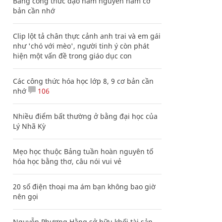
Bảng công thức đạo hàm nguyên hàm cơ
bản cần nhớ
Clip lột tả chân thực cảnh anh trai và em gái
như 'chó với mèo', người tinh ý còn phát
hiện một vấn đề trong giáo dục con
Các công thức hóa học lớp 8, 9 cơ bản cần
nhớ
106
Nhiều điểm bất thường ở bằng đại học của
Lý Nhã Kỳ
Mẹo học thuộc Bảng tuần hoàn nguyên tố
hóa học bằng thơ, câu nói vui vẻ
20 số điện thoại ma ám bạn không bao giờ
nên gọi
Nguyễn Phương Hằng sở hữu khối tài sản