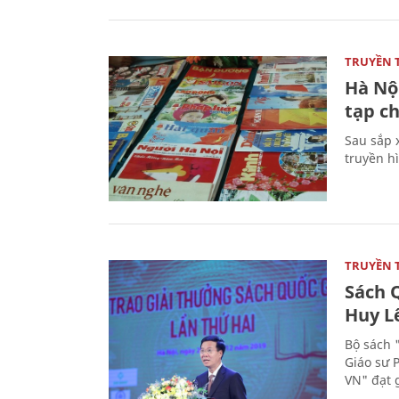
TRUYỀN 
Hà Nội
tạp ch
Sau sắp x
truyền hì
TRUYỀN 
Sách Q
Huy L
Bộ sách 
Giáo sư 
VN" đạt 