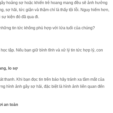
ức gây hoảng sợ hoặc khiến trẻ hoang mang đều sẽ ảnh hưởng
g, sợ hãi, tức giận và thậm chí là thấy tội lỗi. Nguy hiểm hơn,
 sự kiện đó đã qua đi.
những tin tức không phù hợp với lứa tuổi của chúng?
học tập. Nếu bạn giữ bình tĩnh và xử lý tin tức hợp lý, con
ang, lo sợ
hát thanh. Khi bạn đọc tin trên báo hãy tránh xa tầm mắt của
ững hình ảnh gây sợ hãi, đặc biệt là hình ảnh liên quan đến
ơi an toàn