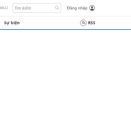
18822
Đăng nhập
Sự kiện
RSS