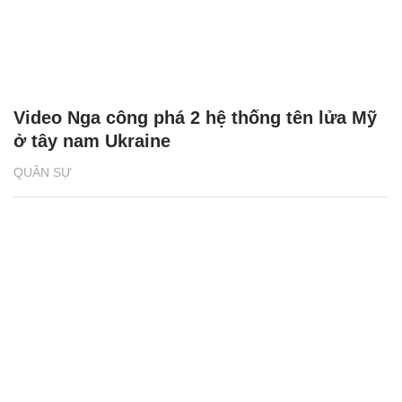
Video Nga công phá 2 hệ thống tên lửa Mỹ
ở tây nam Ukraine
QUÂN SỰ