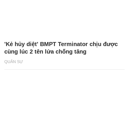
'Kẻ hủy diệt' BMPT Terminator chịu được
cùng lúc 2 tên lửa chống tăng
QUÂN SỰ