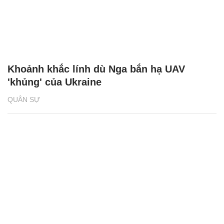
Khoảnh khắc lính dù Nga bắn hạ UAV
'khủng' của Ukraine
QUÂN SỰ