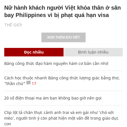
Nữ hành khách người Việt khỏa thân ở sân
bay Philippines vì bị phạt quá hạn visa
THẾ GIỚI
XEM THÊM BÀI VIẾT
Đọc nhiều
Bình luận nhiều
Bảng công thức đạo hàm nguyên hàm cơ bản cần nhớ
Cách học thuộc nhanh Bảng công thức lượng giác bằng thơ,
"thần chú"
17
20 số điện thoại ma ám bạn không bao giờ nên gọi
Clip lột tả chân thực cảnh anh trai và em gái như 'chó với
mèo', người tinh ý còn phát hiện một vấn đề trong giáo dục
con