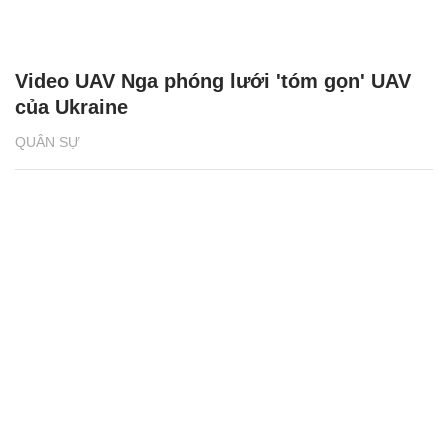
Video UAV Nga phóng lưới 'tóm gọn' UAV
của Ukraine
QUÂN SỰ