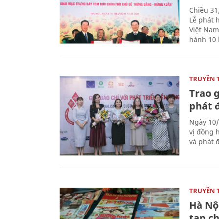
Chiều 31
Lễ phát 
Việt Nam
hành 10 
TRUYỀN 
Trao g
phát 
Ngày 10/
vị đồng h
và phát 
TRUYỀN 
Hà Nội
tạp ch