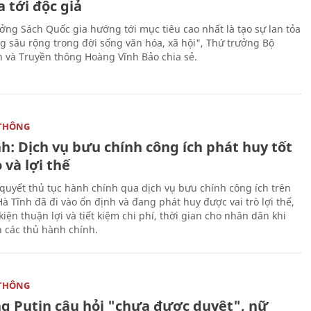
a tới độc giả
ưởng Sách Quốc gia hướng tới mục tiêu cao nhất là tạo sự lan tỏa
g sâu rộng trong đời sống văn hóa, xã hội", Thứ trưởng Bộ
n và Truyền thông Hoàng Vĩnh Bảo chia sẻ.
THÔNG
h: Dịch vụ bưu chính công ích phát huy tốt
ò và lợi thế
i quyết thủ tục hành chính qua dịch vụ bưu chính công ích trên
à Tĩnh đã đi vào ổn định và đang phát huy được vai trò lợi thế,
kiện thuận lợi và tiết kiệm chi phí, thời gian cho nhân dân khi
n các thủ hành chính.
THÔNG
ng Putin câu hỏi "chưa được duyệt", nữ