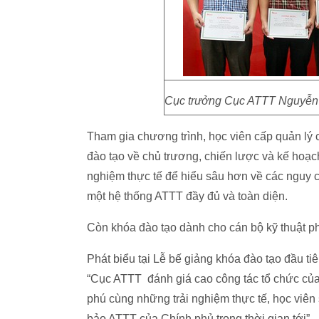
Cục trưởng Cục ATTT Nguyễn T
Tham gia chương trình, học viên cấp quản lý
đào tạo về chủ trương, chiến lược và kế hoạc
nghiệm thực tế để hiểu sâu hơn về các nguy 
một hệ thống ATTT đầy đủ và toàn diện.
Còn khóa đào tạo dành cho cán bộ kỹ thuật ph
Phát biểu tại Lễ bế giảng khóa đào tạo đầu t
“Cục ATTT đánh giá cao công tác tổ chức của 
phú cùng những trải nghiệm thực tế, học viên 
bảo ATTT của Chính phủ trong thời gian tới”.