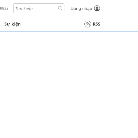
18822
Đăng nhập
Sự kiện
RSS