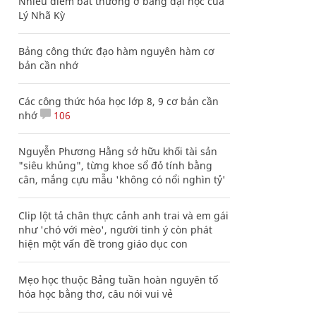
Nhiều điểm bất thường ở bằng đại học của
Lý Nhã Kỳ
Bảng công thức đạo hàm nguyên hàm cơ
bản cần nhớ
Các công thức hóa học lớp 8, 9 cơ bản cần
nhớ
106
Nguyễn Phương Hằng sở hữu khối tài sản
"siêu khủng", từng khoe sổ đỏ tính bằng
cân, mắng cựu mẫu 'không có nổi nghìn tỷ'
Clip lột tả chân thực cảnh anh trai và em gái
như 'chó với mèo', người tinh ý còn phát
hiện một vấn đề trong giáo dục con
Mẹo học thuộc Bảng tuần hoàn nguyên tố
hóa học bằng thơ, câu nói vui vẻ