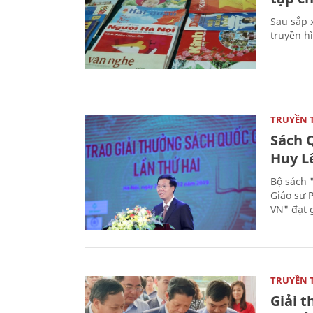
Sau sắp x
truyền hì
TRUYỀN 
Sách Q
Huy L
Bộ sách 
Giáo sư 
VN" đạt 
TRUYỀN 
Giải t