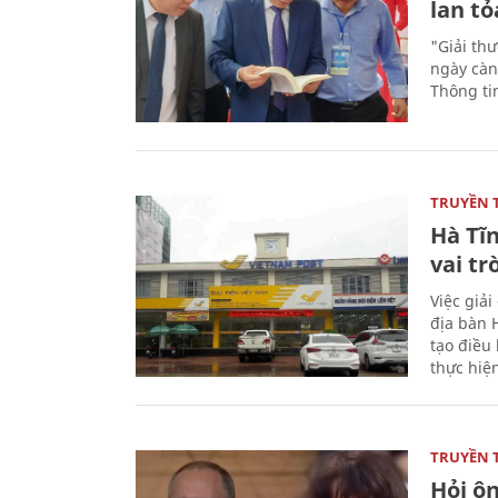
lan tỏ
"Giải th
ngày càn
Thông ti
TRUYỀN 
Hà Tĩn
vai tr
Việc giả
địa bàn H
tạo điều 
thực hiệ
TRUYỀN 
Hỏi ô