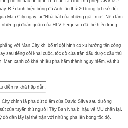
hong độ thi đấu ổn định của các cầu thủ cho phép CĐV MU
ày. Để danh hiệu bóng đá Anh lần thứ 20 trong lịch sử đội
qua Man City ngay tại “Nhà hát của những giấc mơ”. Nếu làm
ho những gì đoàn quân của HLV Ferguson đã thể hiện trong
 phẳng với Man City khi bố trí đội hình có xu hướng tấn công
y sau tiếng còi khai cuộc, tốc độ của trận đấu được cầu thủ
ận, Man xanh có khá nhiều pha hãm thành nguy hiểm, và thủ
u diễn ra khá hấp dẫn.
 City chính là pha dứt điểm của David Silva sau đường
 sút của tuyển thủ người Tây Ban Nha bị hậu vệ MU chặn lại.
ỏ dần lấy lại thế trận với những pha lên bóng tốc độ.