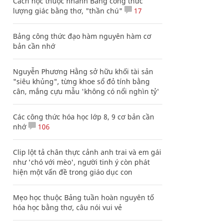
Cách học thuộc nhanh Bảng công thức
lượng giác bằng thơ, "thần chú"
17
Bảng công thức đạo hàm nguyên hàm cơ
bản cần nhớ
Nguyễn Phương Hằng sở hữu khối tài sản
"siêu khủng", từng khoe sổ đỏ tính bằng
cân, mắng cựu mẫu 'không có nổi nghìn tỷ'
Các công thức hóa học lớp 8, 9 cơ bản cần
nhớ
106
Clip lột tả chân thực cảnh anh trai và em gái
như 'chó với mèo', người tinh ý còn phát
hiện một vấn đề trong giáo dục con
Mẹo học thuộc Bảng tuần hoàn nguyên tố
hóa học bằng thơ, câu nói vui vẻ