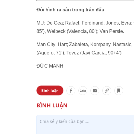
Tình huống dẫn đ
Aguero giúp Man Cit
Đội hình ra sân trong trận đấu
MU: De Gea; Rafael, Ferdinand, Jones, Evra;
85’), Welbeck (Valencia, 80’); Van Persie.
Man City: Hart; Zabaleta, Kompany, Nastasic, Cl
(Aguero, 71’); Tevez (Javi Garcia, 90+4’).
ĐỨC MẠNH
Bình luận