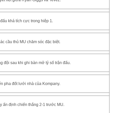
ết liệt giữa Ryan Giggs và Tevez.
đấu khá tích cực trong hiệp 1.
ác cầu thủ MU chăm sóc đặc biệt.
g đội sau khi ghi bàn mở tỷ số trận đấu.