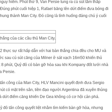
nguy hiểm. Phút thứ 9, Van Persie tung ra cú sút tầm thấp
Đúng phút cuối hiệp 1, Rafael băng lên dứt điểm đưa bóng đi
hung thành Man City. Đó cũng là tình huống đáng chú ý cuối
thắng của các cầu thủ Man City.
 2 thực sự rất hấp dẫn với hai bàn thắng chia đều cho MU và
ớc sau cú sút căng của Milner ở sát vạch 16m50 khiến thủ
 8 phút, Quỷ đỏ có bàn gỡ hòa sau khi Kompany đốt lưới nhà
a Persie.
tấn công của Man City, HLV Mancini quyết định đưa Sergio
hút có mặt trên sân, tiền đạo người Argentina đã xuyên thủng
à dứt điểm căng khiến De Gea không có cơ hội cản phá.
uỷ đỏ tấn công quyết liệt nhằm tìm kiếm bàn gỡ hòa, nhưng