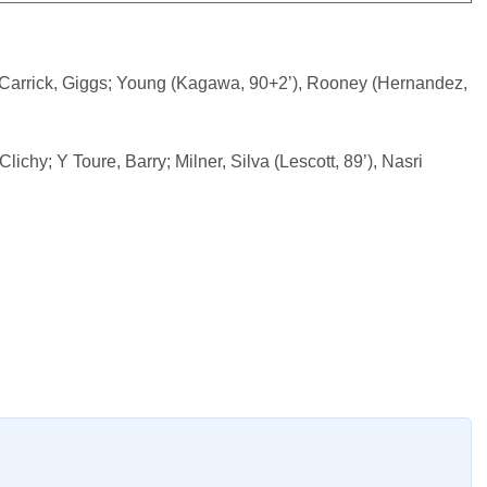
ến pha đốt lưới nhà của Kompany.
y ấn định chiến thắng 2-1 trước MU.
 Carrick, Giggs; Young (Kagawa, 90+2’), Rooney (Hernandez,
ichy; Y Toure, Barry; Milner, Silva (Lescott, 89’), Nasri