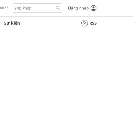
18822
Đăng nhập
Sự kiện
RSS