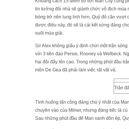
Khoảng cách 15 điểm so với Man City cùng p
tin tưởng đội nhà sẽ giành chức vô địch mùa n
bóng trở nên lung linh hơn, Quỷ đỏ cần vượt 
được điều này, đó sẽ là cái kết xứng đáng c
suốt mùa giải.
Sir Alex không giấu ý định chơi một trận sòng
với 3 tiền đạo Persie, Rooney và Welbeck. Nga
hai đội đẩy lên cao. Trong những phút đầu tr
môn De Gea đã phải làm việc rất vất vả.
Trận đấ
Tình huống tấn công đáng chú ý nhất của Man
chuyền vào của Milner, nhưng đáng tiếc là cú
Sau những phút đầu để Man xanh dồn ép, Quỷ đ