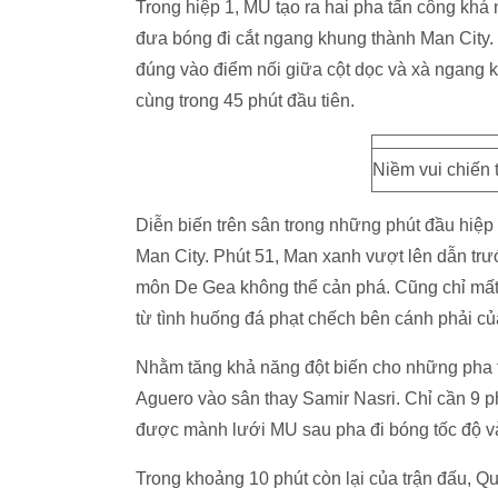
Trong hiệp 1, MU tạo ra hai pha tấn công khá 
đưa bóng đi cắt ngang khung thành Man City. 
đúng vào điểm nối giữa cột dọc và xà ngang k
cùng trong 45 phút đầu tiên.
Niềm vui chiến 
Diễn biến trên sân trong những phút đầu hiệp
Man City. Phút 51, Man xanh vượt lên dẫn trư
môn De Gea không thể cản phá. Cũng chỉ mất
từ tình huống đá phạt chếch bên cánh phải củ
Nhằm tăng khả năng đột biến cho những pha 
Aguero vào sân thay Samir Nasri. Chỉ cần 9 p
được mành lưới MU sau pha đi bóng tốc độ v
Trong khoảng 10 phút còn lại của trận đấu, Q