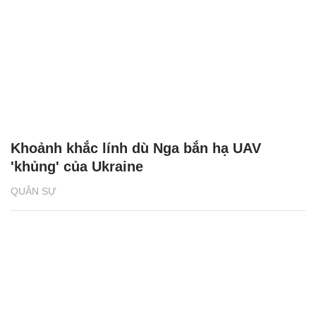
Khoảnh khắc lính dù Nga bắn hạ UAV
'khủng' của Ukraine
QUÂN SỰ