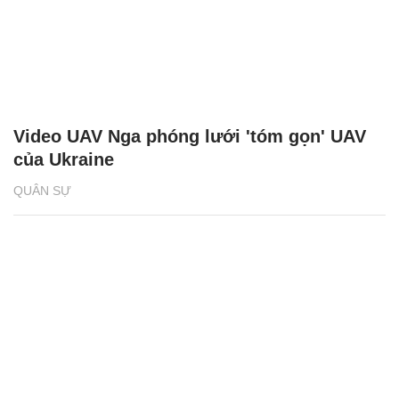
Video UAV Nga phóng lưới 'tóm gọn' UAV
của Ukraine
QUÂN SỰ