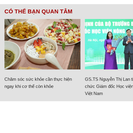
CÓ THỂ BẠN QUAN TÂM
Chăm sóc sức khỏe cần thực hiện
GS.TS Nguyễn Thị Lan ti
ngay khi cơ thể còn khỏe
chức Giám đốc Học viện
Việt Nam