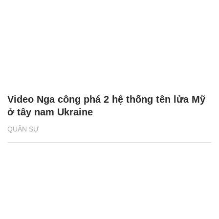
Video Nga công phá 2 hệ thống tên lửa Mỹ
ở tây nam Ukraine
QUÂN SỰ