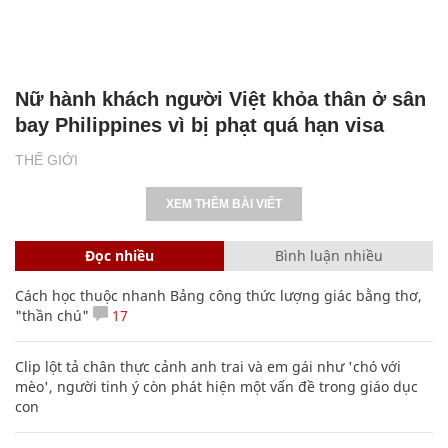
Nữ hành khách người Việt khỏa thân ở sân
bay Philippines vì bị phạt quá hạn visa
THẾ GIỚI
XEM THÊM BÀI VIẾT
Đọc nhiều
Bình luận nhiều
Cách học thuộc nhanh Bảng công thức lượng giác bằng thơ,
"thần chú"
17
Clip lột tả chân thực cảnh anh trai và em gái như 'chó với
mèo', người tinh ý còn phát hiện một vấn đề trong giáo dục
con