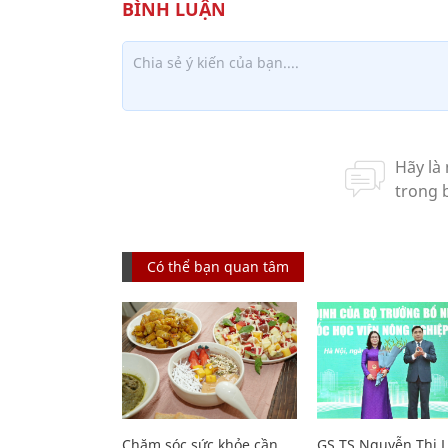
Có thể bạn quan tâm
Chăm sóc sức khỏe cần
GS.TS Nguyễn Thị 