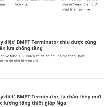
Giám
lịch y tế
phụ nữ vùng biên giới
phát triển sinh kế
Ự
ủy diệt' BMPT Terminator chịu được cùng
tên lửa chống tăng
ân xe tăng T-90 khiến xe chiến đấu hỗ trợ tăng BMPT
r có độ bền bỉ vượt trội.
Ự
ủy diệt' BMPT Terminator, lá chắn thép mới
ực lượng tăng thiết giáp Nga