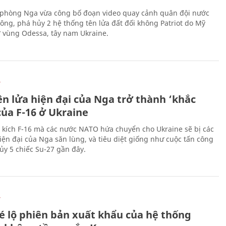
phòng Nga vừa công bố đoạn video quay cảnh quân đội nước
công, phá hủy 2 hệ thống tên lửa đất đối không Patriot do Mỹ
ở vùng Odessa, tây nam Ukraine.
Ự
ên lửa hiện đại của Nga trở thành ‘khắc
của F-16 ở Ukraine
 kích F-16 mà các nước NATO hứa chuyển cho Ukraine sẽ bị các
hiện đại của Nga săn lùng, và tiêu diệt giống như cuộc tấn công
ủy 5 chiếc Su-27 gần đây.
Ự
é lộ phiên bản xuất khẩu của hệ thống