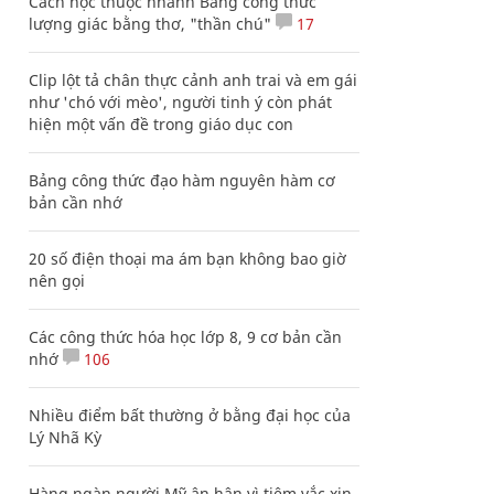
Cách học thuộc nhanh Bảng công thức
lượng giác bằng thơ, "thần chú"
17
Clip lột tả chân thực cảnh anh trai và em gái
như 'chó với mèo', người tinh ý còn phát
hiện một vấn đề trong giáo dục con
Bảng công thức đạo hàm nguyên hàm cơ
bản cần nhớ
20 số điện thoại ma ám bạn không bao giờ
nên gọi
Các công thức hóa học lớp 8, 9 cơ bản cần
nhớ
106
Nhiều điểm bất thường ở bằng đại học của
Lý Nhã Kỳ
Hàng ngàn người Mỹ ân hận vì tiêm vắc xin