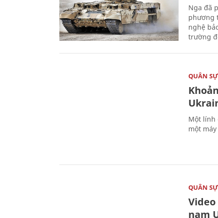
Nga đã p
phương t
nghệ bảo
trường đô
QUÂN S
Khoản
Ukrai
Một lính
một máy 
QUÂN S
Video
nam U