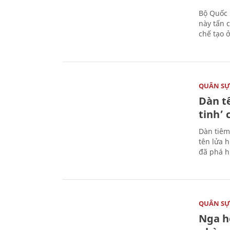
Bộ Quốc 
này tấn 
chế tạo 
QUÂN S
Dàn t
tinh’ 
Dàn tiêm
tên lửa 
đã phá h
QUÂN S
Nga h