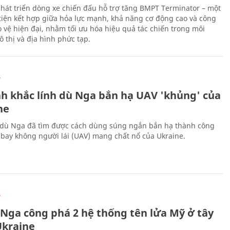
hát triển dòng xe chiến đấu hỗ trợ tăng BMPT Terminator – một
iện kết hợp giữa hỏa lực mạnh, khả năng cơ động cao và công
 vệ hiện đại, nhằm tối ưu hóa hiệu quả tác chiến trong môi
 thị và địa hình phức tạp.
Ự
h khắc lính dù Nga bắn hạ UAV 'khủng' của
ne
 dù Nga đã tìm được cách dùng súng ngắn bắn hạ thành công
bay không người lái (UAV) mang chất nổ của Ukraine.
Ự
 Nga công phá 2 hệ thống tên lửa Mỹ ở tây
kraine