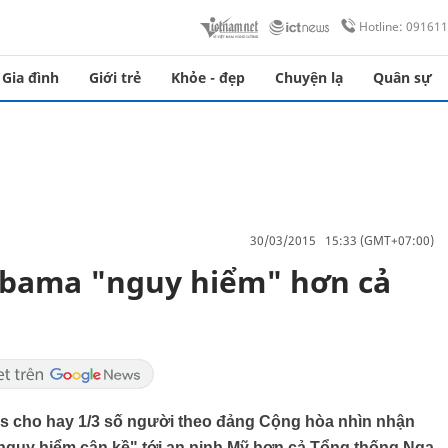
Hotline: 09161
Gia đình
Giới trẻ
Khỏe - đẹp
Chuyện lạ
Quân sự
30/03/2015 15:33 (GMT+07:00)
bama "nguy hiểm" hơn cả
os cho hay 1/3 số người theo đảng Cộng hòa nhìn nhận
nguy hiểm cận kề" tới an ninh Mỹ hơn cả Tổng thống Nga