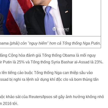
ma (phải) còn "nguy hiểm" hơn cả Tổng thống Nga Putin.
o đảng Cộng hòa đánh giá Tổng thống Obama là mối nguy
ir Putin là 25% và Tổng thống Syria Bashar al-Assad là 23%.
 lên tiếng cáo buộc Tổng thống Nga can thiệp sâu vào
sad bị nghi ra lệnh sử dụng khí độc clo và bom thùng tấn
cuộc khảo sát của Reuters/Ipsos sẽ gây ảnh hưởng không nhỏ
m 2016 tới.