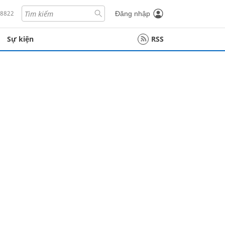
18822
Đăng nhập
Sự kiện
RSS