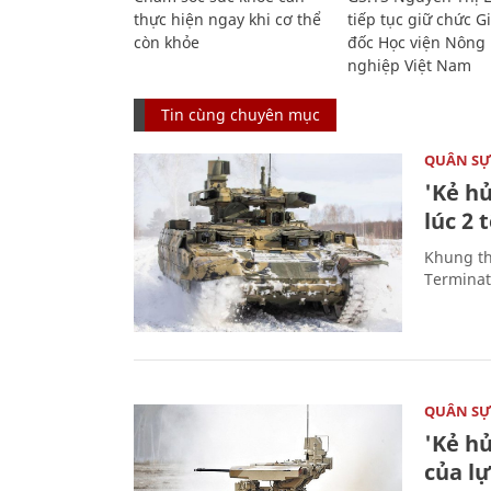
thực hiện ngay khi cơ thể
tiếp tục giữ chức 
còn khỏe
đốc Học viện Nông
nghiệp Việt Nam
Tin cùng chuyên mục
QUÂN S
'Kẻ h
lúc 2 
Khung th
Terminato
QUÂN S
'Kẻ h
của l