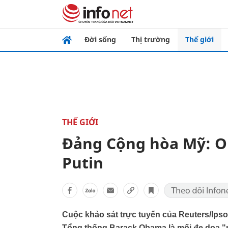
Đời sống
Thị trường
Thế giới
THẾ GIỚI
Đảng Cộng hòa Mỹ: O
Putin
Cuộc khảo sát trực tuyến của Reuters/Ips
Tổng thống Barack Obama là mối đe dọa "