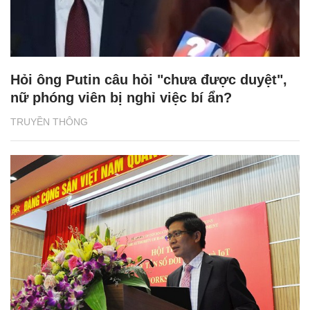
Hỏi ông Putin câu hỏi "chưa được duyệt",
nữ phóng viên bị nghỉ việc bí ẩn?
TRUYỀN THÔNG