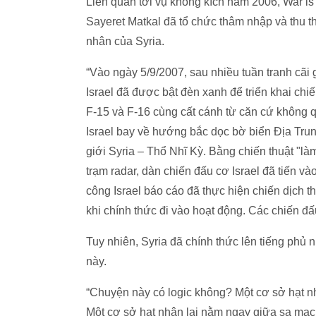
Liên quan tới vụ không kích năm 2006, War is 
Sayeret Matkal đã tổ chức thâm nhập và thu t
nhân của Syria.
“Vào ngày 5/9/2007, sau nhiều tuần tranh cãi 
Israel đã được bật đèn xanh để triển khai chi
F-15 và F-16 cùng cất cánh từ căn cứ không q
Israel bay về hướng bắc dọc bờ biển Địa Tru
giới Syria – Thổ Nhĩ Kỳ. Bằng chiến thuật "l
trạm radar, dàn chiến đấu cơ Israel đã tiến v
công Israel báo cáo đã thực hiện chiến dịch 
khi chính thức đi vào hoạt động. Các chiến đấu
Tuy nhiên, Syria đã chính thức lên tiếng phủ 
này.
“Chuyện này có logic không? Một cơ sở hạt n
Một cơ sở hạt nhân lại nằm ngay giữa sa mạc 