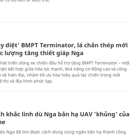
Ự
ủy diệt' BMPT Terminator, lá chắn thép mới
ực lượng tăng thiết giáp Nga
hát triển dòng xe chiến đấu hỗ trợ tăng BMPT Terminator – một
iện kết hợp giữa hỏa lực mạnh, khả năng cơ động cao và công
 vệ hiện đại, nhằm tối ưu hóa hiệu quả tác chiến trong môi
 thị và địa hình phức tạp.
Ự
h khắc lính dù Nga bắn hạ UAV 'khủng' của
ne
 dù Nga đã tìm được cách dùng súng ngắn bắn hạ thành công