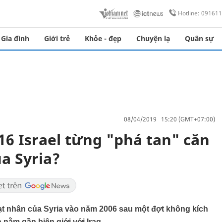
Hotline: 09161
Gia đình
Giới trẻ
Khỏe - đẹp
Chuyện lạ
Quân sự
08/04/2019 15:20 (GMT+07:00)
-16 Israel từng "phá tan" căn
a Syria?
ạt nhân của Syria vào năm 2006 sau một đợt không kích
nằm gần biên giới với Iraq.