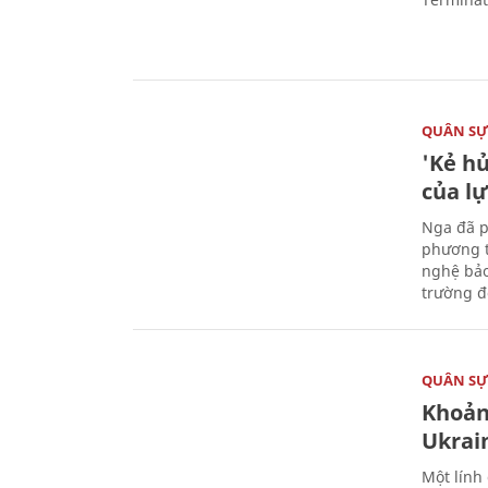
QUÂN S
'Kẻ h
của l
Nga đã p
phương t
nghệ bảo
trường đô
QUÂN S
Khoản
Ukrai
Một lính