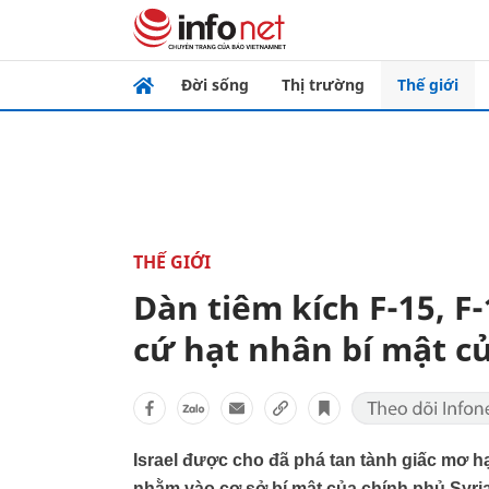
Đời sống
Thị trường
Thế giới
THẾ GIỚI
Dàn tiêm kích F-15, F
cứ hạt nhân bí mật củ
Israel được cho đã phá tan tành giấc mơ h
nhằm vào cơ sở bí mật của chính phủ Syria 