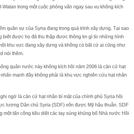
al-Watan trong một cuộc phỏng vấn ngay sau vụ không kích
điểm quân sự của Syria đang trong quá trình xây dựng. Tại sao
ng biết được họ đã thu thập được thông tin gì từ những hình
 một khu vực đang xây dựng và không có bất cứ ai cũng như
sad nói thêm.
 không quân nước này không kích hồi năm 2006 là căn cứ hạt
a nhấn mạnh đây không phải là khu vực nghiên cứu hạt nhân
nghi ngờ là căn cứ hạt nhân bí mật của chính phủ Syria hồi
ực lượng Dân chủ Syria (SDF) vốn được Mỹ hậu thuẫn. SDF
g một tấn công tiêu diệt các tay súng khủng bố Nhà nước Hồi