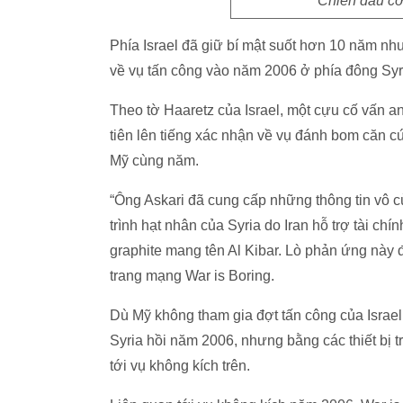
Chiến đấu cơ
Phía Israel đã giữ bí mật suốt hơn 10 năm như
về vụ tấn công vào năm 2006 ở phía đông Syr
Theo tờ Haaretz của Israel, một cựu cố vấn an
tiên lên tiếng xác nhận về vụ đánh bom căn c
Mỹ cùng năm.
“Ông Askari đã cung cấp những thông tin vô cùn
trình hạt nhân của Syria do Iran hỗ trợ tài ch
graphite mang tên Al Kibar. Lò phản ứng này 
trang mạng War is Boring.
Dù Mỹ không tham gia đợt tấn công của Israe
Syria hồi năm 2006, nhưng bằng các thiết bị tr
tới vụ không kích trên.