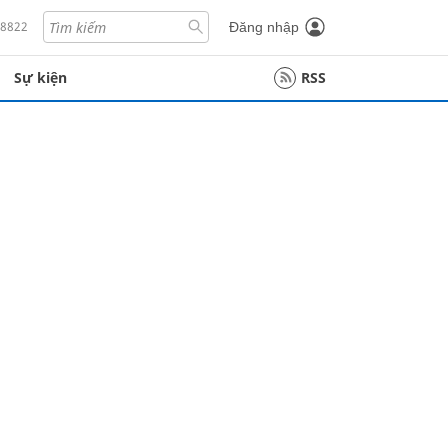
18822
Đăng nhập
Sự kiện
RSS