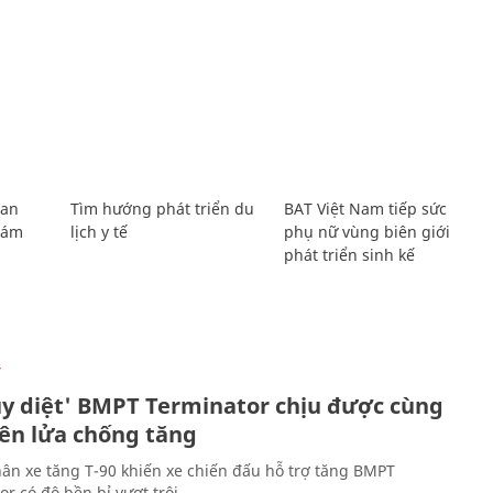
Lan
Tìm hướng phát triển du
BAT Việt Nam tiếp sức
Giám
lịch y tế
phụ nữ vùng biên giới
phát triển sinh kế
Ự
ủy diệt' BMPT Terminator chịu được cùng
tên lửa chống tăng
ân xe tăng T-90 khiến xe chiến đấu hỗ trợ tăng BMPT
r có độ bền bỉ vượt trội.