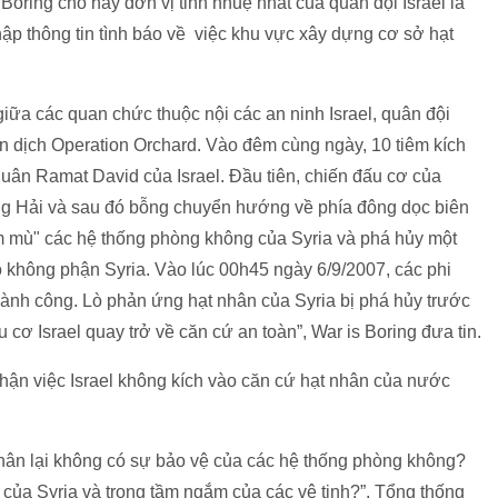
Boring cho hay đơn vị tinh nhuệ nhất của quân đội Israel là
hập thông tin tình báo về việc khu vực xây dựng cơ sở hạt
giữa các quan chức thuộc nội các an ninh Israel, quân đội
ến dịch Operation Orchard. Vào đêm cùng ngày, 10 tiêm kích
uân Ramat David của Israel. Đầu tiên, chiến đấu cơ của
ng Hải và sau đó bỗng chuyển hướng về phía đông dọc biên
àm mù" các hệ thống phòng không của Syria và phá hủy một
ào không phận Syria. Vào lúc 00h45 ngày 6/9/2007, các phi
thành công. Lò phản ứng hạt nhân của Syria bị phá hủy trước
 cơ Israel quay trở về căn cứ an toàn”, War is Boring đưa tin.
nhận việc Israel không kích vào căn cứ hạt nhân của nước
hân lại không có sự bảo vệ của các hệ thống phòng không?
của Syria và trong tầm ngắm của các vệ tinh?”, Tổng thống