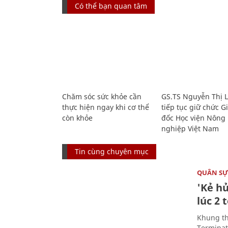
Có thể bạn quan tâm
Chăm sóc sức khỏe cần
GS.TS Nguyễn Thị 
thực hiện ngay khi cơ thể
tiếp tục giữ chức 
còn khỏe
đốc Học viện Nông
nghiệp Việt Nam
Tin cùng chuyên mục
QUÂN S
'Kẻ h
lúc 2 
Khung th
Terminato