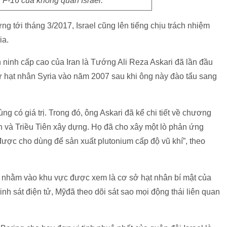
 F-16 của không quân Israel.
ng tới tháng 3/2017, Israel cũng lên tiếng chịu trách nhiệm
ia.
 ninh cấp cao của Iran là Tướng Ali Reza Askari đã lần đầu
ứ hạt nhân Syria vào năm 2007 sau khi ông này đào tẩu sang
g có giá trị. Trong đó, ông Askari đã kể chi tiết về chương
ính và Triều Tiên xây dựng. Họ đã cho xây một lò phản ứng
được cho dùng để sản xuất plutonium cấp độ vũ khí”, theo
l nhằm vào khu vực được xem là cơ sở hạt nhân bí mật của
inh sát điện tử, Mỹđã theo dõi sát sao mọi động thái liên quan