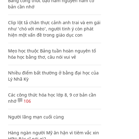
Bảng công thức đạo hàm nguyên hàm cơ
bản cần nhớ
Clip lột tả chân thực cảnh anh trai và em gái
như 'chó với mèo', người tinh ý còn phát
hiện một vấn đề trong giáo dục con
Mẹo học thuộc Bảng tuần hoàn nguyên tố
hóa học bằng thơ, câu nói vui vẻ
Nhiều điểm bất thường ở bằng đại học của
Lý Nhã Kỳ
Các công thức hóa học lớp 8, 9 cơ bản cần
nhớ
106
Người lãng mạn cuối cùng
Hàng ngàn người Mỹ ân hận vì tiêm vắc xin
HPV: Bác sĩ nói gì?